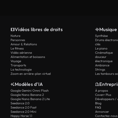
Vidéos libres de droits
Musique 
Nature
Synthèse
Personnes
Drums électroni
Amour & Relations
clés
Le fitness
Le piano
Vidéo aérienne
Cinématique
Alimentation et boissons
douceur
Voyage
électronique
Transports
Ambiance
La technologie
Strings
Zoom en arrière-plan virtuel
Les tambours ac
Modèles d’IA
Entrepri
Google Gemini Omni Flash
À propos
Google Nano Banana 2
Coverr Plus
Google Nano Banana 2 Lite
Développeurs / 
Seedance 2.0
Blog
Seedance 2.0 Fast
FAQ
Seedance 2.0 Mini
Annoncer
Happy Horse 1.1
Contactez-nous