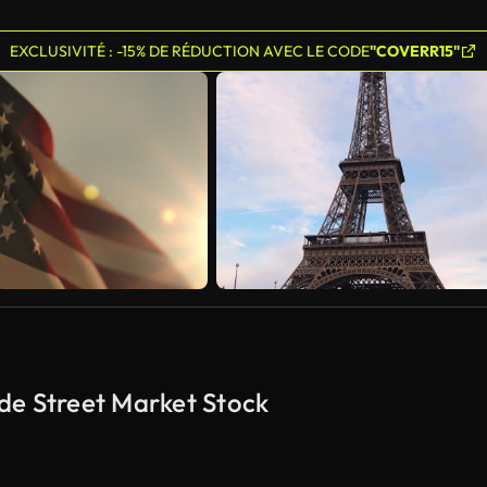
EXCLUSIVITÉ : -15% DE RÉDUCTION AVEC LE CODE
"COVERR15"
s de Street Market Stock