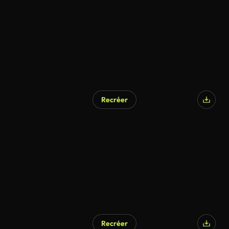
Recréer
Recréer