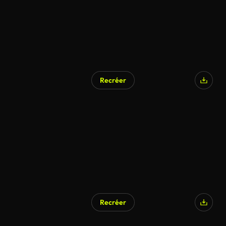
Recréer
Recréer