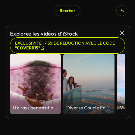
Recréer
Explorez les vidéos d’iStock
EXCLUSIVITÉ : -15% DE RÉDUCTION AVEC LE CODE
"COVERR15"
UV rays penetrating skin for melanin synthesis and melasma 3D animation
Diverse Couple Enjoying Sunset Views from High Rise Sky Deck Overlooking Palm Jumeirah