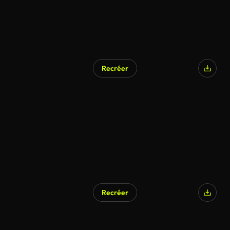
Recréer
Recréer