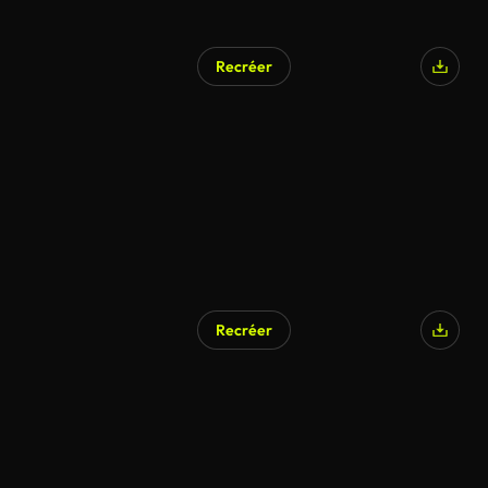
Recréer
Recréer