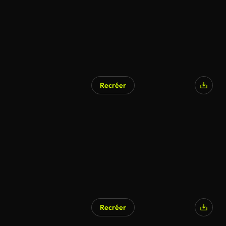
Recréer
Recréer