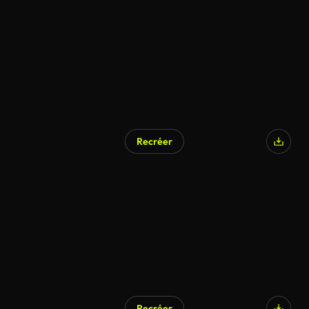
Recréer
Recréer