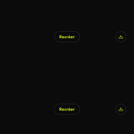
Recréer
Recréer