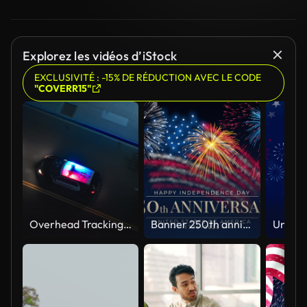
Explorez les vidéos d’iStock
EXCLUSIVITÉ : -15% DE RÉDUCTION AVEC LE CODE
"COVERR15"
Overhead Tracking Drone Shot of a Police Car Driving on a City Street with Lights On at Night
Banner 250th anniversary of the USA. 250 years of independence. 4th of july 2026 usa independence day, video greeting card. US flag fireworks on blue sky background. Fourth of july. 4k seamless loop