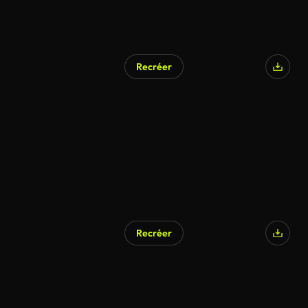
Recréer
Recréer