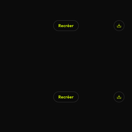
Recréer
Recréer