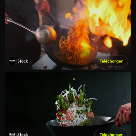
iStock
Télécharger
iStock
Télécharger