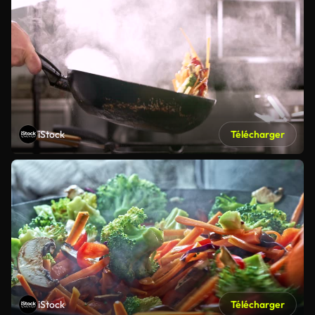
iStock
Télécharger
iStock
Télécharger