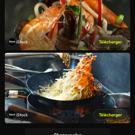
iStock
Télécharger
iStock
Télécharger