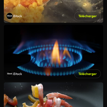
iStock
Télécharger
iStock
Télécharger