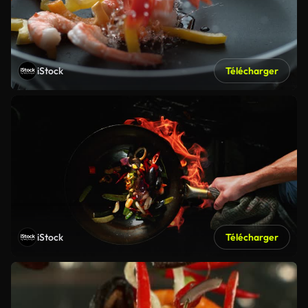
iStock
Télécharger
iStock
Télécharger