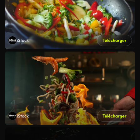
iStock
Télécharger
iStock
Télécharger