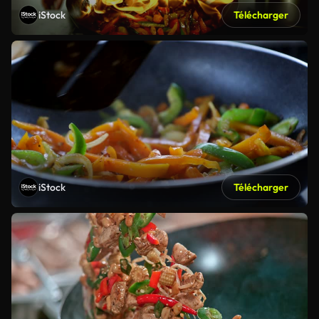
iStock
Télécharger
iStock
Télécharger