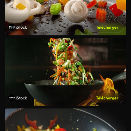
iStock
Télécharger
iStock
Télécharger