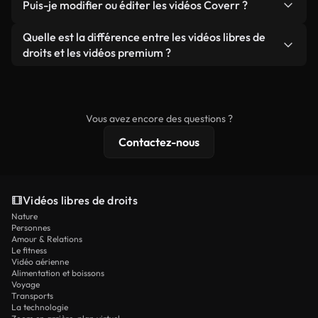
publicités clients, à condition de ne pas revendre
Puis-je modifier ou éditer les vidéos Coverr ?
soient réelles ou générées par IA, ne comporte de
ou redistribuer les séquences elles-mêmes en tant
filigrane. Vous obtenez des images nettes et
Oui. Vous pouvez librement découper, recadrer ou
Quelle est la différence entre les vidéos libres de
que produit autonome.
prêtes à l'emploi.
remixer nos vidéos. Assurez-vous simplement que
droits et les vidéos premium ?
le produit final respecte notre licence et ne soit
Les vidéos libres de droits incluent les droits
pas redistribué en tant que contenu libre de droits.
commerciaux, tandis que le contenu premium
comprend des séquences exclusives, une
Vous avez encore des questions ?
résolution 4K et des protections de licence
Contactez-nous
étendues.
Vidéos libres de droits
Nature
Personnes
Amour & Relations
Le fitness
Vidéo aérienne
Alimentation et boissons
Voyage
Transports
La technologie