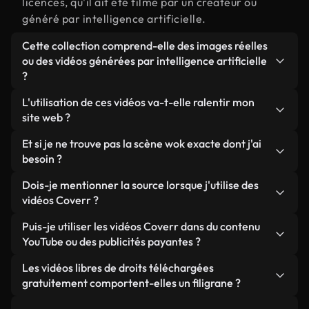
licences, qu'il ait été filmé par un créateur ou
généré par intelligence artificielle.
Cette collection comprend-elle des images réelles
ou des vidéos générées par intelligence artificielle
?
Les deux. Il s'agit d'une bibliothèque hybride
L'utilisation de ces vidéos va-t-elle ralentir mon
composée de véritables images filmées par des
site web ?
humains et liées à wok, ainsi que de vidéos
Sauf si vous choisissez nos versions optimisées.
Et si je ne trouve pas la scène wok exacte dont j'ai
générées par IA. Chaque vidéo est clairement
Nous proposons des formats légers, prêts pour le
besoin ?
identifiée afin que vous sachiez toujours ce que
web et conçus pour une utilisation en arrière-plan :
vous utilisez.
Vous pouvez en créer une instantanément avec
Dois-je mentionner la source lorsque j'utilise des
ils conservent une qualité élevée tout en
Coverr AI Studio. Il vous suffit de décrire la scène,
vidéos Coverr ?
minimisant les temps de chargement et en
par exemple « wok au coucher du soleil », et le
améliorant des indicateurs comme le LCP.
Aucune attribution n'est requise. Toutes les vidéos
Puis-je utiliser les vidéos Coverr dans du contenu
Studio générera en quelques secondes une vidéo
de notre bibliothèque sont libres de droits et
YouTube ou des publicités payantes ?
personnalisée conforme à nos normes de licence.
peuvent être utilisées sans mentionner l'auteur,
Oui. Toutes les séquences vidéo de Coverr peuvent
Les vidéos libres de droits téléchargées
même si cela est toujours apprécié.
être utilisées dans des vidéos YouTube monétisées,
gratuitement comportent-elles un filigrane ?
des promotions sur les réseaux sociaux et des
Non. Aucune de nos vidéos gratuites, qu'elles