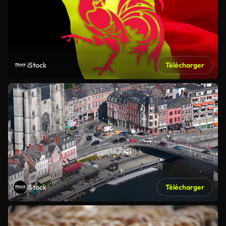
iStock
Télécharger
iStock
Télécharger