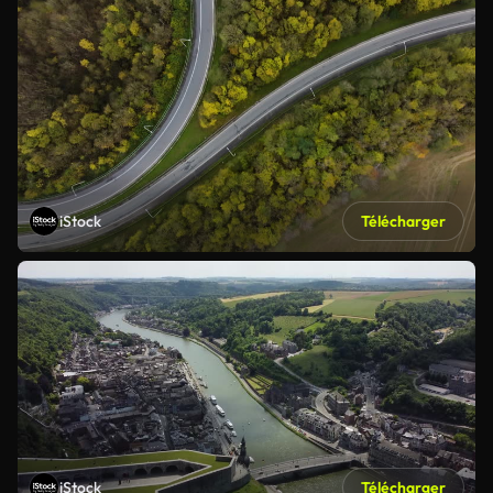
iStock
Télécharger
iStock
Télécharger