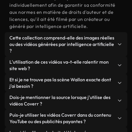
individuellement afin de garantir sa conformité
aux normes en matière de droits d'auteur et de
licences, qu'il ait été filmé par un créateur ou
généré par intelligence artificielle.
Cette collection comprend-elle des images réelles
ou des vidéos générées par intelligence artificielle
?
Les deux. Il s'agit d'une bibliothèque hybride
L'utilisation de ces vidéos va-t-elle ralentir mon
composée de véritables images filmées par des
site web ?
humains et liées à Wallon, ainsi que de vidéos
Sauf si vous choisissez nos versions optimisées.
Et si je ne trouve pas la scène Wallon exacte dont
générées par IA. Chaque vidéo est clairement
Nous proposons des formats légers, prêts pour le
j'ai besoin ?
identifiée afin que vous sachiez toujours ce que
web et conçus pour une utilisation en arrière-plan :
vous utilisez.
Vous pouvez en créer une instantanément avec
Dois-je mentionner la source lorsque j'utilise des
ils conservent une qualité élevée tout en
Coverr AI Studio. Il vous suffit de décrire la scène,
vidéos Coverr ?
minimisant les temps de chargement et en
par exemple « Wallon au coucher du soleil », et le
améliorant des indicateurs comme le LCP.
Aucune attribution n'est requise. Toutes les vidéos
Puis-je utiliser les vidéos Coverr dans du contenu
Studio générera en quelques secondes une vidéo
de notre bibliothèque sont libres de droits et
YouTube ou des publicités payantes ?
personnalisée conforme à nos normes de licence.
peuvent être utilisées sans mentionner l'auteur,
Oui. Toutes les séquences vidéo de Coverr peuvent