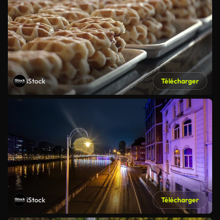
iStock
Télécharger
iStock
Télécharger