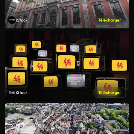
iStock
Télécharger
iStock
Télécharger