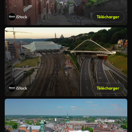
iStock
Télécharger
iStock
Télécharger