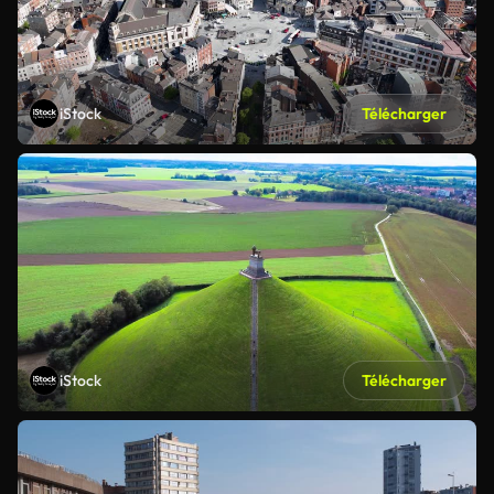
iStock
Télécharger
iStock
Télécharger