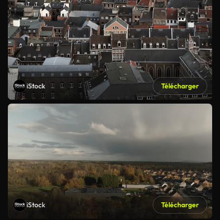
iStock
Télécharger
iStock
Télécharger