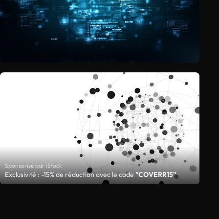
Sponsorisé par iStock
Exclusivité : -15% de réduction avec le code
"COVERR15"