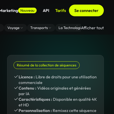
 Marketing
API
Tarifs
Se connecter
Nouveau
Afficher tout
Voyage
Transports
La Technologie
Zoom En Arri
Résumé de la collection de séquences
Licence :
Libre de droits pour une utilisation
commerciale
Contenu :
Vidéos originales et générées
par IA
Caractéristiques :
Disponible en qualité 4K
et HD
Personnalisation :
Remixez cette séquence