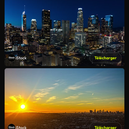
iStock
Télécharger
iStock
Télécharger