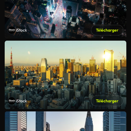
iStock
Télécharger
iStock
Télécharger