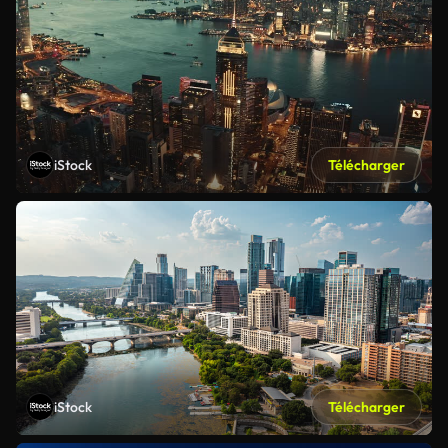
iStock
Télécharger
iStock
Télécharger