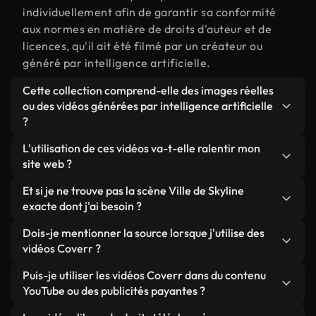
individuellement afin de garantir sa conformité
aux normes en matière de droits d'auteur et de
licences, qu'il ait été filmé par un créateur ou
généré par intelligence artificielle.
Cette collection comprend-elle des images réelles
ou des vidéos générées par intelligence artificielle
?
Les deux. Il s'agit d'une bibliothèque hybride
L'utilisation de ces vidéos va-t-elle ralentir mon
composée de véritables images filmées par des
site web ?
humains et liées à Ville de Skyline, ainsi que de
Sauf si vous choisissez nos versions optimisées.
Et si je ne trouve pas la scène Ville de Skyline
vidéos générées par IA. Chaque vidéo est
Nous proposons des formats légers, prêts pour le
exacte dont j'ai besoin ?
clairement identifiée afin que vous sachiez
web et conçus pour une utilisation en arrière-plan :
toujours ce que vous utilisez.
Vous pouvez en créer une instantanément avec
Dois-je mentionner la source lorsque j'utilise des
ils conservent une qualité élevée tout en
Coverr AI Studio. Il vous suffit de décrire la scène,
vidéos Coverr ?
minimisant les temps de chargement et en
par exemple « Ville de Skyline au coucher du soleil
améliorant des indicateurs comme le LCP.
Aucune attribution n'est requise. Toutes les vidéos
Puis-je utiliser les vidéos Coverr dans du contenu
», et le Studio générera en quelques secondes une
de notre bibliothèque sont libres de droits et
YouTube ou des publicités payantes ?
vidéo personnalisée conforme à nos normes de
peuvent être utilisées sans mentionner l'auteur,
licence.
Oui. Toutes les séquences vidéo de Coverr peuvent