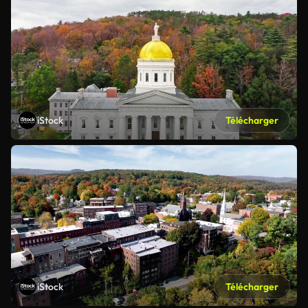
iStock
Télécharger
iStock
Télécharger