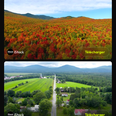
iStock
Télécharger
iStock
Télécharger