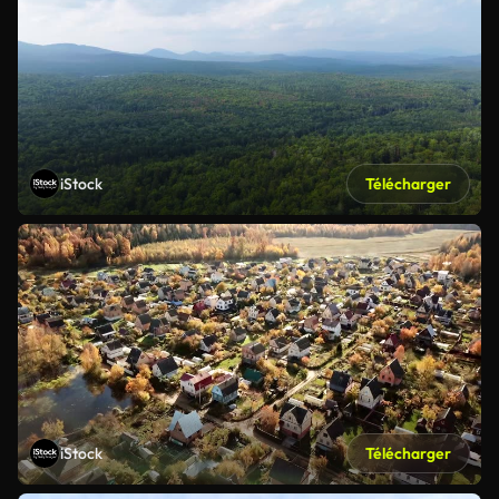
iStock
Télécharger
iStock
Télécharger