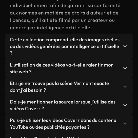
individuellement afin de garantir sa conformité
aux normes en matière de droits d'auteur et de
licences, qu'il ait été filmé par un créateur ou
généré par intelligence artificielle.
Cette collection comprend-elle des images réelles
ou des vidéos générées par intelligence artificielle
?
Les deux. Il s'agit d'une bibliothèque hybride
L'utilisation de ces vidéos va-t-elle ralentir mon
composée de véritables images filmées par des
site web ?
humains et liées à Vermont, ainsi que de vidéos
Sauf si vous choisissez nos versions optimisées.
Et si je ne trouve pas la scène Vermont exacte
générées par IA. Chaque vidéo est clairement
Nous proposons des formats légers, prêts pour le
dont j'ai besoin ?
identifiée afin que vous sachiez toujours ce que
web et conçus pour une utilisation en arrière-plan :
vous utilisez.
Vous pouvez en créer une instantanément avec
Dois-je mentionner la source lorsque j'utilise des
ils conservent une qualité élevée tout en
Coverr AI Studio. Il vous suffit de décrire la scène,
vidéos Coverr ?
minimisant les temps de chargement et en
par exemple « Vermont au coucher du soleil », et le
améliorant des indicateurs comme le LCP.
Aucune attribution n'est requise. Toutes les vidéos
Puis-je utiliser les vidéos Coverr dans du contenu
Studio générera en quelques secondes une vidéo
de notre bibliothèque sont libres de droits et
YouTube ou des publicités payantes ?
personnalisée conforme à nos normes de licence.
peuvent être utilisées sans mentionner l'auteur,
Oui. Toutes les séquences vidéo de Coverr peuvent