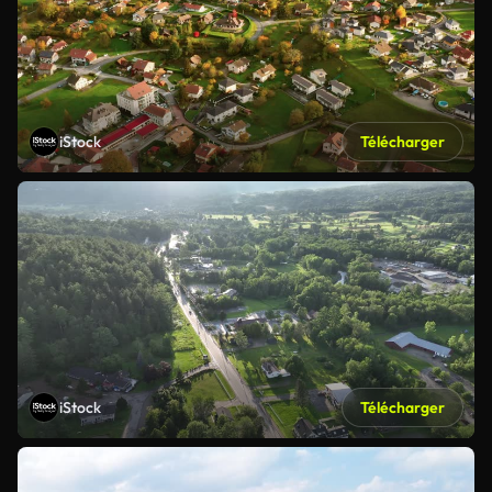
iStock
Télécharger
iStock
Télécharger