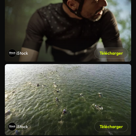
iStock
Télécharger
iStock
Télécharger