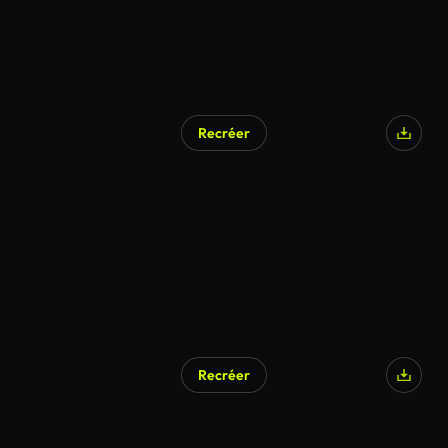
Recréer
Recréer