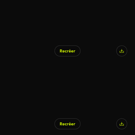
Recréer
Recréer