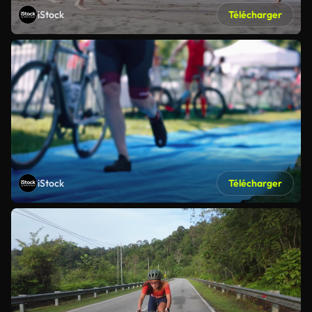
iStock
Télécharger
iStock
Télécharger