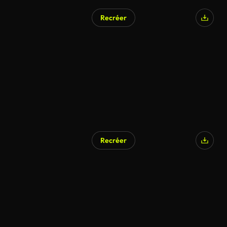
Recréer
Recréer