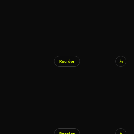
Recréer
Recréer