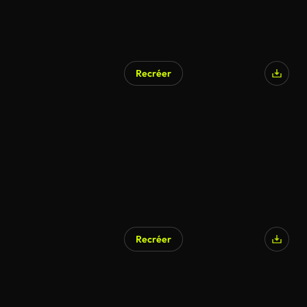
Recréer
Recréer