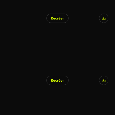
Recréer
Recréer