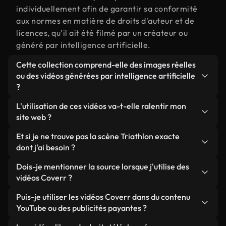
individuellement afin de garantir sa conformité
aux normes en matière de droits d'auteur et de
licences, qu'il ait été filmé par un créateur ou
généré par intelligence artificielle.
Cette collection comprend-elle des images réelles
ou des vidéos générées par intelligence artificielle
?
Les deux. Il s'agit d'une bibliothèque hybride
L'utilisation de ces vidéos va-t-elle ralentir mon
composée de véritables images filmées par des
site web ?
humains et liées à Triathlon, ainsi que de vidéos
Sauf si vous choisissez nos versions optimisées.
Et si je ne trouve pas la scène Triathlon exacte
générées par IA. Chaque vidéo est clairement
Nous proposons des formats légers, prêts pour le
dont j'ai besoin ?
identifiée afin que vous sachiez toujours ce que
web et conçus pour une utilisation en arrière-plan :
vous utilisez.
Vous pouvez en créer une instantanément avec
Dois-je mentionner la source lorsque j'utilise des
ils conservent une qualité élevée tout en
Coverr AI Studio. Il vous suffit de décrire la scène,
vidéos Coverr ?
minimisant les temps de chargement et en
par exemple « Triathlon au coucher du soleil », et le
améliorant des indicateurs comme le LCP.
Aucune attribution n'est requise. Toutes les vidéos
Puis-je utiliser les vidéos Coverr dans du contenu
Studio générera en quelques secondes une vidéo
de notre bibliothèque sont libres de droits et
YouTube ou des publicités payantes ?
personnalisée conforme à nos normes de licence.
peuvent être utilisées sans mentionner l'auteur,
Oui. Toutes les séquences vidéo de Coverr peuvent