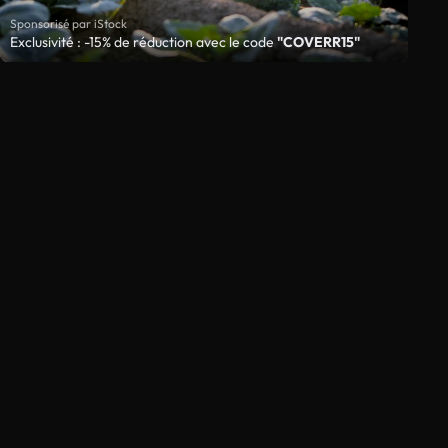
Sponsorisé par iStock
Exclusivité : -15% de réduction avec le code
"COVERR15"