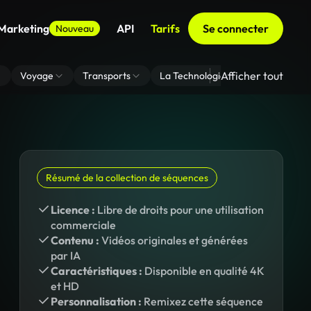
 Marketing
API
Tarifs
Se connecter
Nouveau
Afficher tout
Voyage
Transports
La Technologie
Zoom En Arri
Résumé de la collection de séquences
Licence :
Libre de droits pour une utilisation
commerciale
Contenu :
Vidéos originales et générées
par IA
Caractéristiques :
Disponible en qualité 4K
et HD
Personnalisation :
Remixez cette séquence