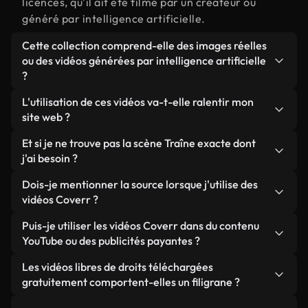
licences, qu'il ait été filmé par un créateur ou
généré par intelligence artificielle.
Cette collection comprend-elle des images réelles
ou des vidéos générées par intelligence artificielle
?
Les deux. Il s'agit d'une bibliothèque hybride
L'utilisation de ces vidéos va-t-elle ralentir mon
composée de véritables images filmées par des
site web ?
humains et liées à Traîne, ainsi que de vidéos
Sauf si vous choisissez nos versions optimisées.
Et si je ne trouve pas la scène Traîne exacte dont
générées par IA. Chaque vidéo est clairement
Nous proposons des formats légers, prêts pour le
j'ai besoin ?
identifiée afin que vous sachiez toujours ce que
web et conçus pour une utilisation en arrière-plan :
vous utilisez.
Vous pouvez en créer une instantanément avec
Dois-je mentionner la source lorsque j'utilise des
ils conservent une qualité élevée tout en
Coverr AI Studio. Il vous suffit de décrire la scène,
vidéos Coverr ?
minimisant les temps de chargement et en
par exemple « Traîne au coucher du soleil », et le
améliorant des indicateurs comme le LCP.
Aucune attribution n'est requise. Toutes les vidéos
Puis-je utiliser les vidéos Coverr dans du contenu
Studio générera en quelques secondes une vidéo
de notre bibliothèque sont libres de droits et
YouTube ou des publicités payantes ?
personnalisée conforme à nos normes de licence.
peuvent être utilisées sans mentionner l'auteur,
Oui. Toutes les séquences vidéo de Coverr peuvent
Les vidéos libres de droits téléchargées
même si cela est toujours apprécié.
être utilisées dans des vidéos YouTube monétisées,
gratuitement comportent-elles un filigrane ?
des promotions sur les réseaux sociaux et des
Non. Aucune de nos vidéos gratuites, qu'elles