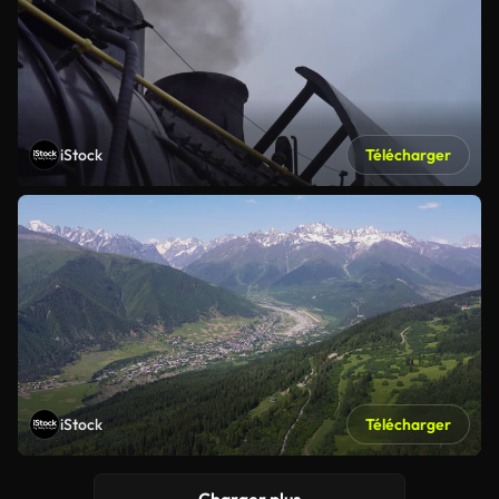
iStock
Télécharger
iStock
Télécharger