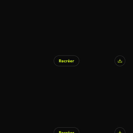
Recréer
Recréer