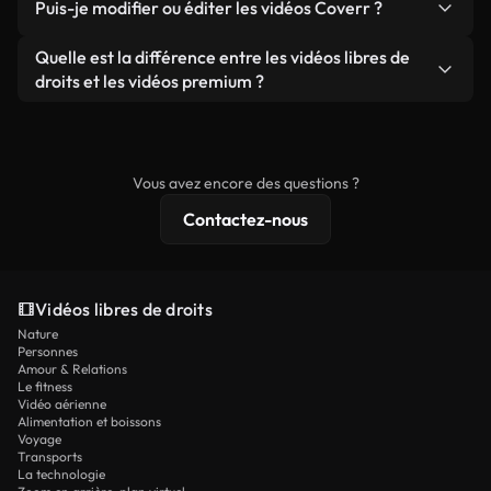
publicités clients, à condition de ne pas revendre
Puis-je modifier ou éditer les vidéos Coverr ?
soient réelles ou générées par IA, ne comporte de
ou redistribuer les séquences elles-mêmes en tant
filigrane. Vous obtenez des images nettes et
Oui. Vous pouvez librement découper, recadrer ou
Quelle est la différence entre les vidéos libres de
que produit autonome.
prêtes à l'emploi.
remixer nos vidéos. Assurez-vous simplement que
droits et les vidéos premium ?
le produit final respecte notre licence et ne soit
Les vidéos libres de droits incluent les droits
pas redistribué en tant que contenu libre de droits.
commerciaux, tandis que le contenu premium
comprend des séquences exclusives, une
Vous avez encore des questions ?
résolution 4K et des protections de licence
Contactez-nous
étendues.
Vidéos libres de droits
Nature
Personnes
Amour & Relations
Le fitness
Vidéo aérienne
Alimentation et boissons
Voyage
Transports
La technologie