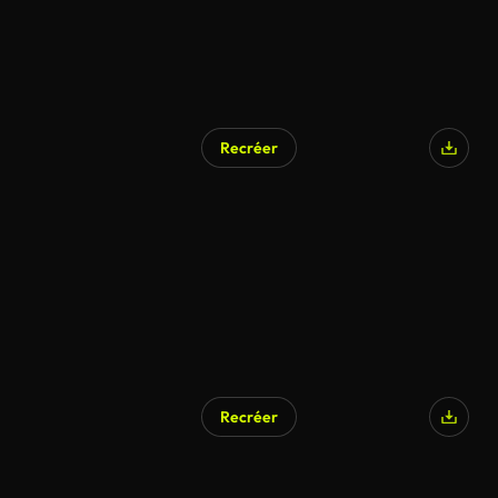
Recréer
Recréer