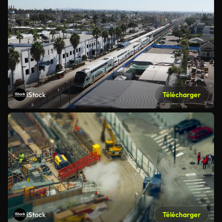
iStock
Télécharger
iStock
Télécharger