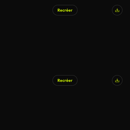
Recréer
Recréer