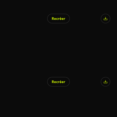
Recréer
Recréer