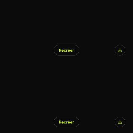
Recréer
Recréer