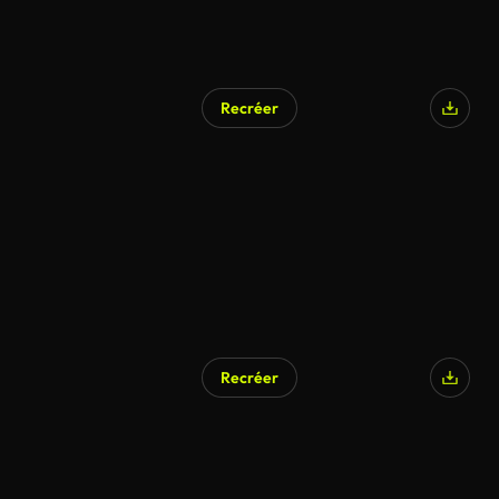
Recréer
Recréer