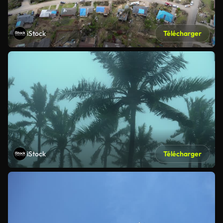
iStock
Télécharger
iStock
Télécharger