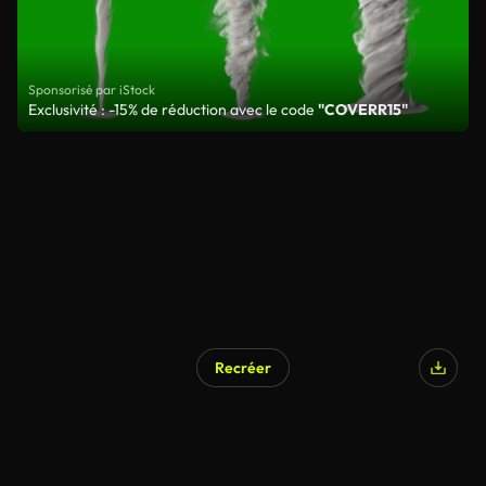
Sponsorisé par iStock
Exclusivité : -15% de réduction avec le code
"COVERR15"
Recréer