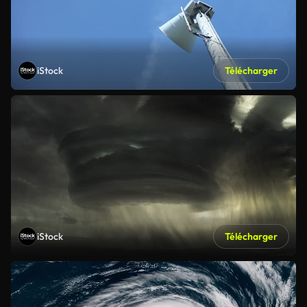
iStock
Télécharger
iStock
Télécharger