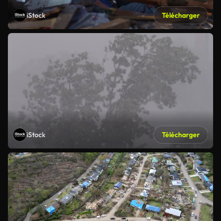
iStock
Télécharger
iStock
Télécharger