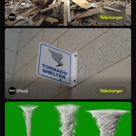
iStock
Télécharger
iStock
Télécharger