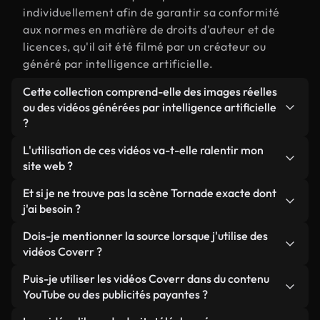
individuellement afin de garantir sa conformité
aux normes en matière de droits d'auteur et de
licences, qu'il ait été filmé par un créateur ou
généré par intelligence artificielle.
Cette collection comprend-elle des images réelles
ou des vidéos générées par intelligence artificielle
?
Les deux. Il s'agit d'une bibliothèque hybride
L'utilisation de ces vidéos va-t-elle ralentir mon
composée de véritables images filmées par des
site web ?
humains et liées à Tornade, ainsi que de vidéos
Sauf si vous choisissez nos versions optimisées.
Et si je ne trouve pas la scène Tornade exacte dont
générées par IA. Chaque vidéo est clairement
Nous proposons des formats légers, prêts pour le
j'ai besoin ?
identifiée afin que vous sachiez toujours ce que
web et conçus pour une utilisation en arrière-plan :
vous utilisez.
Vous pouvez en créer une instantanément avec
Dois-je mentionner la source lorsque j'utilise des
ils conservent une qualité élevée tout en
Coverr AI Studio. Il vous suffit de décrire la scène,
vidéos Coverr ?
minimisant les temps de chargement et en
par exemple « Tornade au coucher du soleil », et le
améliorant des indicateurs comme le LCP.
Aucune attribution n'est requise. Toutes les vidéos
Puis-je utiliser les vidéos Coverr dans du contenu
Studio générera en quelques secondes une vidéo
de notre bibliothèque sont libres de droits et
YouTube ou des publicités payantes ?
personnalisée conforme à nos normes de licence.
peuvent être utilisées sans mentionner l'auteur,
Oui. Toutes les séquences vidéo de Coverr peuvent