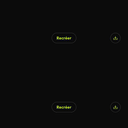
Recréer
Recréer