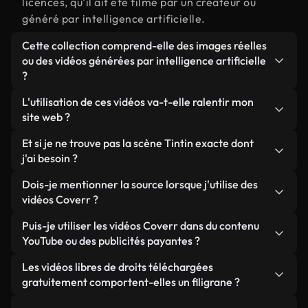
licences, qu'il ait été filmé par un créateur ou
généré par intelligence artificielle.
Cette collection comprend-elle des images réelles
ou des vidéos générées par intelligence artificielle
?
Les deux. Il s'agit d'une bibliothèque hybride
L'utilisation de ces vidéos va-t-elle ralentir mon
composée de véritables images filmées par des
site web ?
humains et liées à Tintin, ainsi que de vidéos
Sauf si vous choisissez nos versions optimisées.
Et si je ne trouve pas la scène Tintin exacte dont
générées par IA. Chaque vidéo est clairement
Nous proposons des formats légers, prêts pour le
j'ai besoin ?
identifiée afin que vous sachiez toujours ce que
web et conçus pour une utilisation en arrière-plan :
vous utilisez.
Vous pouvez en créer une instantanément avec
Dois-je mentionner la source lorsque j'utilise des
ils conservent une qualité élevée tout en
Coverr AI Studio. Il vous suffit de décrire la scène,
vidéos Coverr ?
minimisant les temps de chargement et en
par exemple « Tintin au coucher du soleil », et le
améliorant des indicateurs comme le LCP.
Aucune attribution n'est requise. Toutes les vidéos
Puis-je utiliser les vidéos Coverr dans du contenu
Studio générera en quelques secondes une vidéo
de notre bibliothèque sont libres de droits et
YouTube ou des publicités payantes ?
personnalisée conforme à nos normes de licence.
peuvent être utilisées sans mentionner l'auteur,
Oui. Toutes les séquences vidéo de Coverr peuvent
Les vidéos libres de droits téléchargées
même si cela est toujours apprécié.
être utilisées dans des vidéos YouTube monétisées,
gratuitement comportent-elles un filigrane ?
des promotions sur les réseaux sociaux et des
Non. Aucune de nos vidéos gratuites, qu'elles