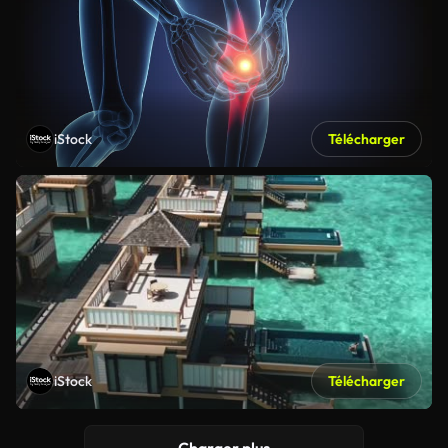
iStock
Télécharger
iStock
Télécharger