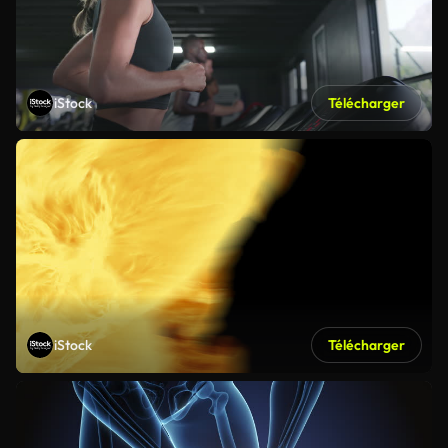
iStock
Télécharger
iStock
Télécharger