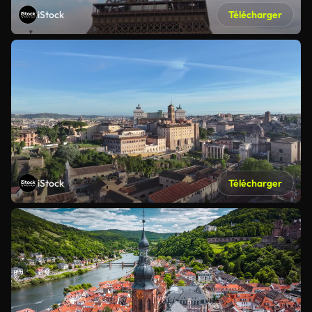
iStock
Télécharger
iStock
Télécharger