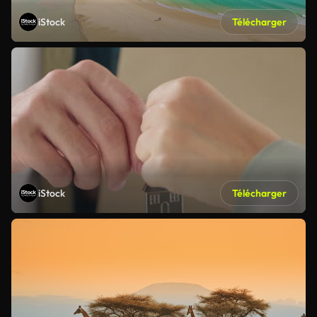
iStock
Télécharger
iStock
Télécharger