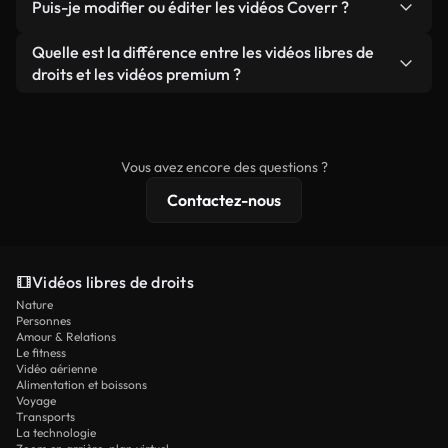
publicités clients, à condition de ne pas revendre
Puis-je modifier ou éditer les vidéos Coverr ?
soient réelles ou générées par IA, ne comporte de
ou redistribuer les séquences elles-mêmes en tant
filigrane. Vous obtenez des images nettes et
Oui. Vous pouvez librement découper, recadrer ou
Quelle est la différence entre les vidéos libres de
que produit autonome.
prêtes à l'emploi.
remixer nos vidéos. Assurez-vous simplement que
droits et les vidéos premium ?
le produit final respecte notre licence et ne soit
Les vidéos libres de droits incluent les droits
pas redistribué en tant que contenu libre de droits.
commerciaux, tandis que le contenu premium
comprend des séquences exclusives, une
Vous avez encore des questions ?
résolution 4K et des protections de licence
Contactez-nous
étendues.
Vidéos libres de droits
Nature
Personnes
Amour & Relations
Le fitness
Vidéo aérienne
Alimentation et boissons
Voyage
Transports
La technologie