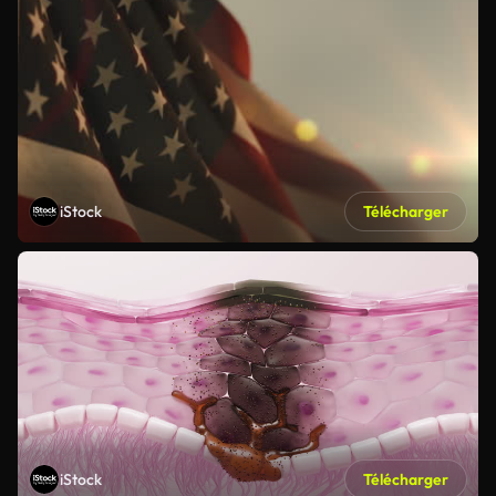
iStock
Télécharger
iStock
Télécharger