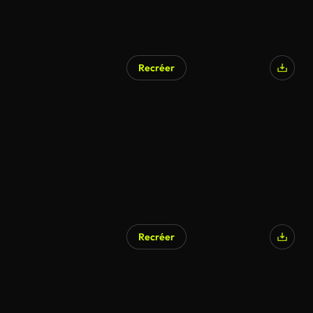
Recréer
Recréer