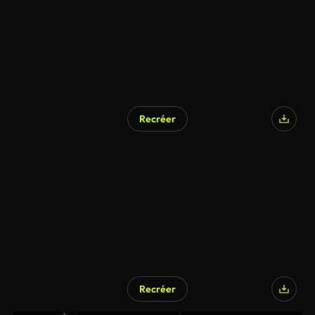
Recréer
Recréer