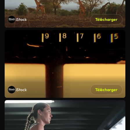
iStock
Télécharger
iStock
Télécharger