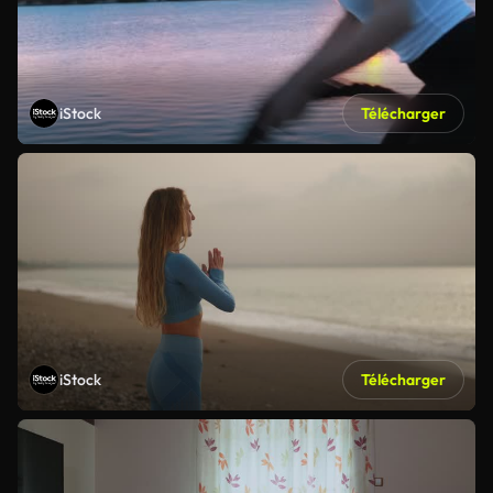
iStock
Télécharger
iStock
Télécharger