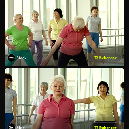
iStock
Télécharger
iStock
Télécharger