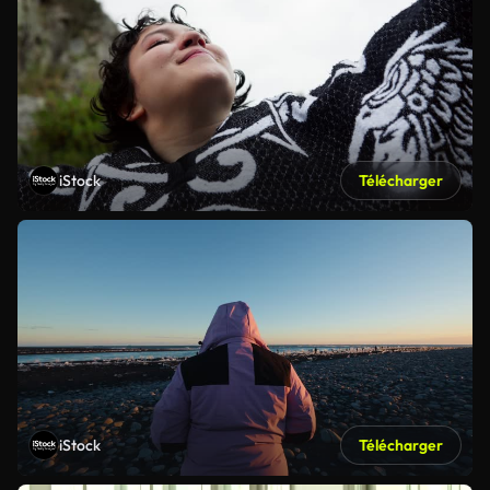
iStock
Télécharger
iStock
Télécharger