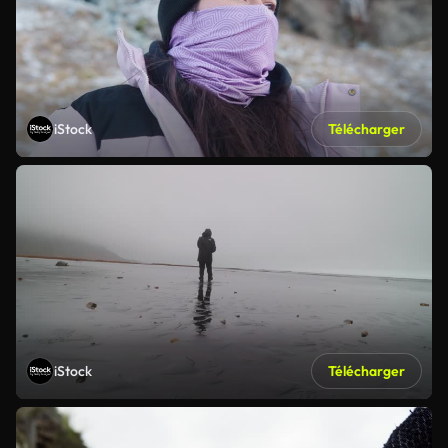
iStock
Télécharger
iStock
Télécharger