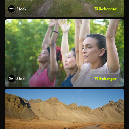
iStock
Télécharger
iStock
Télécharger