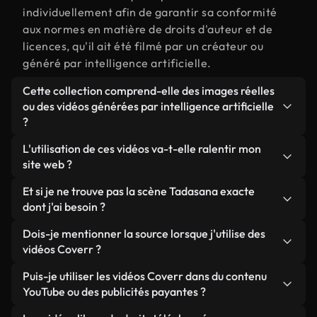
individuellement afin de garantir sa conformité
aux normes en matière de droits d'auteur et de
licences, qu'il ait été filmé par un créateur ou
généré par intelligence artificielle.
Cette collection comprend-elle des images réelles
ou des vidéos générées par intelligence artificielle
?
Les deux. Il s'agit d'une bibliothèque hybride
L'utilisation de ces vidéos va-t-elle ralentir mon
composée de véritables images filmées par des
site web ?
humains et liées à Tadasana, ainsi que de vidéos
Sauf si vous choisissez nos versions optimisées.
Et si je ne trouve pas la scène Tadasana exacte
générées par IA. Chaque vidéo est clairement
Nous proposons des formats légers, prêts pour le
dont j'ai besoin ?
identifiée afin que vous sachiez toujours ce que
web et conçus pour une utilisation en arrière-plan :
vous utilisez.
Vous pouvez en créer une instantanément avec
Dois-je mentionner la source lorsque j'utilise des
ils conservent une qualité élevée tout en
Coverr AI Studio. Il vous suffit de décrire la scène,
vidéos Coverr ?
minimisant les temps de chargement et en
par exemple « Tadasana au coucher du soleil », et
améliorant des indicateurs comme le LCP.
Aucune attribution n'est requise. Toutes les vidéos
Puis-je utiliser les vidéos Coverr dans du contenu
le Studio générera en quelques secondes une vidéo
de notre bibliothèque sont libres de droits et
YouTube ou des publicités payantes ?
personnalisée conforme à nos normes de licence.
peuvent être utilisées sans mentionner l'auteur,
Oui. Toutes les séquences vidéo de Coverr peuvent