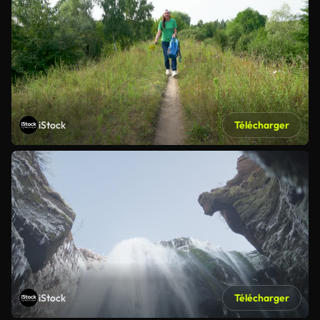
iStock
Télécharger
iStock
Télécharger