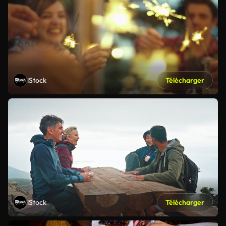
iStock
Télécharger
iStock
Télécharger