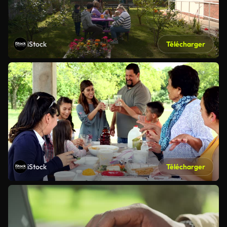
iStock
Télécharger
iStock
Télécharger