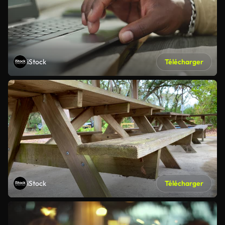
iStock
Télécharger
iStock
Télécharger