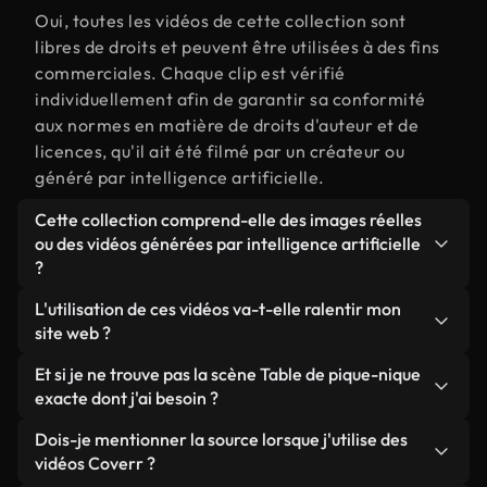
Oui, toutes les vidéos de cette collection sont
libres de droits et peuvent être utilisées à des fins
commerciales. Chaque clip est vérifié
individuellement afin de garantir sa conformité
aux normes en matière de droits d'auteur et de
licences, qu'il ait été filmé par un créateur ou
généré par intelligence artificielle.
Cette collection comprend-elle des images réelles
ou des vidéos générées par intelligence artificielle
?
Les deux. Il s'agit d'une bibliothèque hybride
L'utilisation de ces vidéos va-t-elle ralentir mon
composée de véritables images filmées par des
site web ?
humains et liées à Table de pique-nique, ainsi que
Sauf si vous choisissez nos versions optimisées.
Et si je ne trouve pas la scène Table de pique-nique
de vidéos générées par IA. Chaque vidéo est
Nous proposons des formats légers, prêts pour le
exacte dont j'ai besoin ?
clairement identifiée afin que vous sachiez
web et conçus pour une utilisation en arrière-plan :
toujours ce que vous utilisez.
Vous pouvez en créer une instantanément avec
Dois-je mentionner la source lorsque j'utilise des
ils conservent une qualité élevée tout en
Coverr AI Studio. Il vous suffit de décrire la scène,
vidéos Coverr ?
minimisant les temps de chargement et en
par exemple « Table de pique-nique au coucher du