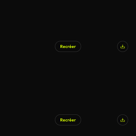
Recréer
Recréer