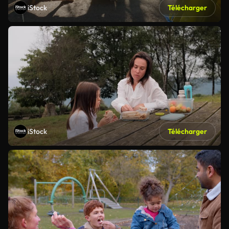
iStock
Télécharger
iStock
Télécharger