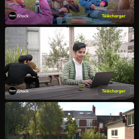
iStock
Télécharger
iStock
Télécharger