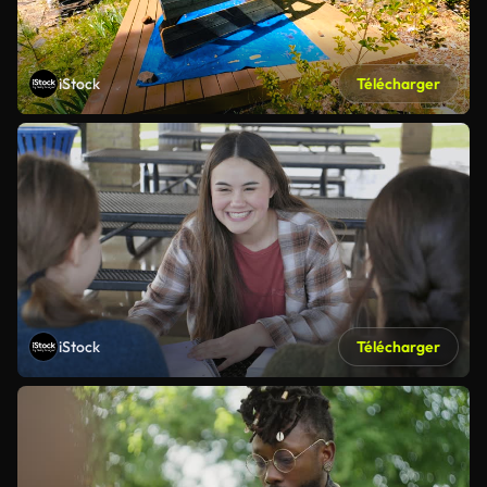
iStock
Télécharger
iStock
Télécharger