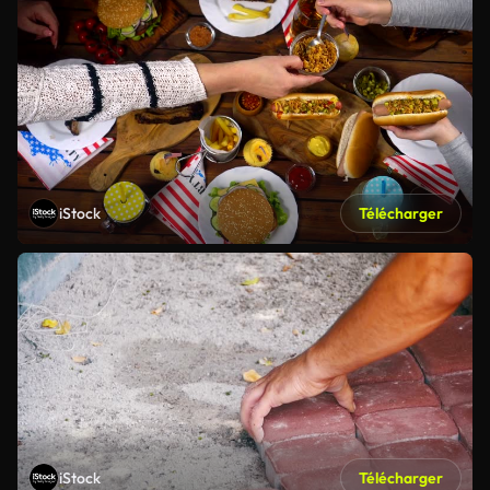
iStock
Télécharger
iStock
Télécharger