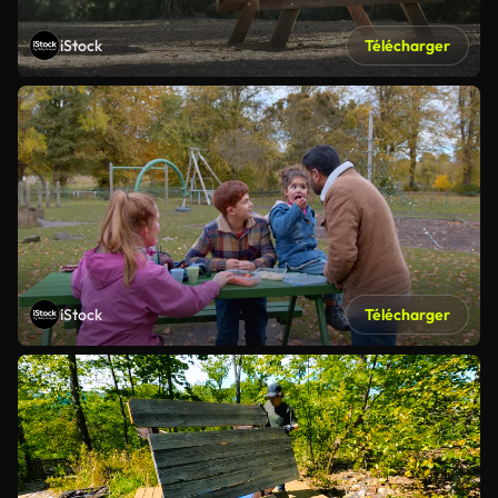
iStock
Télécharger
iStock
Télécharger