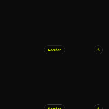
Recréer
Recréer