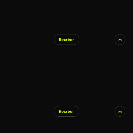
Recréer
Recréer