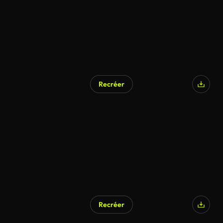
Recréer
Recréer