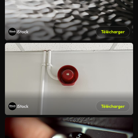
iStock
Télécharger
iStock
Télécharger