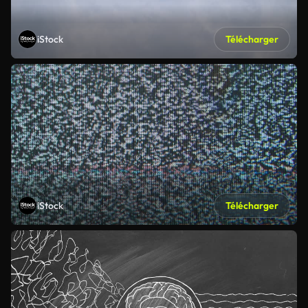
iStock
Télécharger
iStock
Télécharger