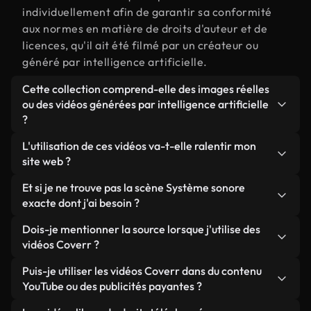
individuellement afin de garantir sa conformité
aux normes en matière de droits d'auteur et de
licences, qu'il ait été filmé par un créateur ou
généré par intelligence artificielle.
Cette collection comprend-elle des images réelles
ou des vidéos générées par intelligence artificielle
?
Les deux. Il s'agit d'une bibliothèque hybride
L'utilisation de ces vidéos va-t-elle ralentir mon
composée de véritables images filmées par des
site web ?
humains et liées à Système sonore, ainsi que de
Sauf si vous choisissez nos versions optimisées.
Et si je ne trouve pas la scène Système sonore
vidéos générées par IA. Chaque vidéo est
Nous proposons des formats légers, prêts pour le
exacte dont j'ai besoin ?
clairement identifiée afin que vous sachiez
web et conçus pour une utilisation en arrière-plan :
toujours ce que vous utilisez.
Vous pouvez en créer une instantanément avec
Dois-je mentionner la source lorsque j'utilise des
ils conservent une qualité élevée tout en
Coverr AI Studio. Il vous suffit de décrire la scène,
vidéos Coverr ?
minimisant les temps de chargement et en
par exemple « Système sonore au coucher du soleil
améliorant des indicateurs comme le LCP.
Aucune attribution n'est requise. Toutes les vidéos
Puis-je utiliser les vidéos Coverr dans du contenu
», et le Studio générera en quelques secondes une
de notre bibliothèque sont libres de droits et
YouTube ou des publicités payantes ?
vidéo personnalisée conforme à nos normes de
peuvent être utilisées sans mentionner l'auteur,
licence.
Oui. Toutes les séquences vidéo de Coverr peuvent