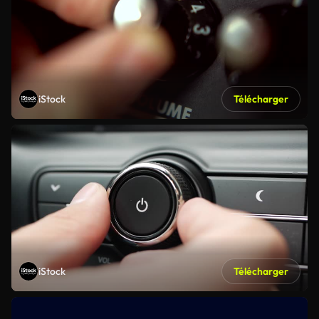
iStock
Télécharger
iStock
Télécharger