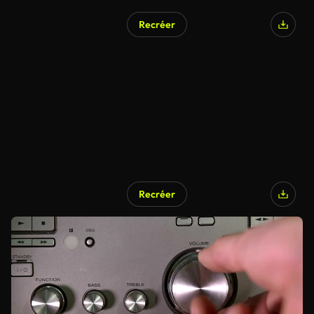
Recréer
Recréer