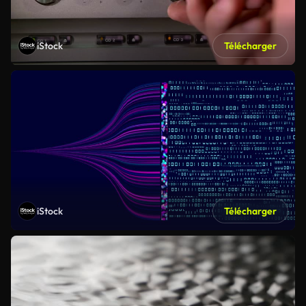
iStock
Télécharger
iStock
Télécharger