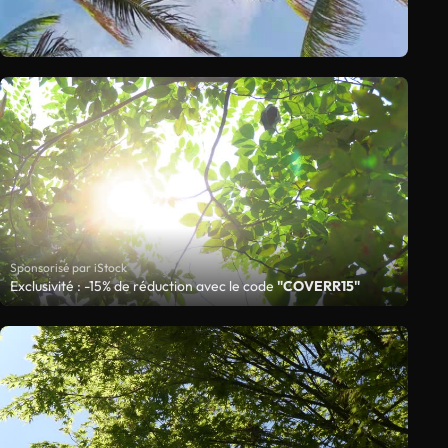
Sponsorisé par iStock
Exclusivité : -15% de réduction avec le code
"COVERR15"