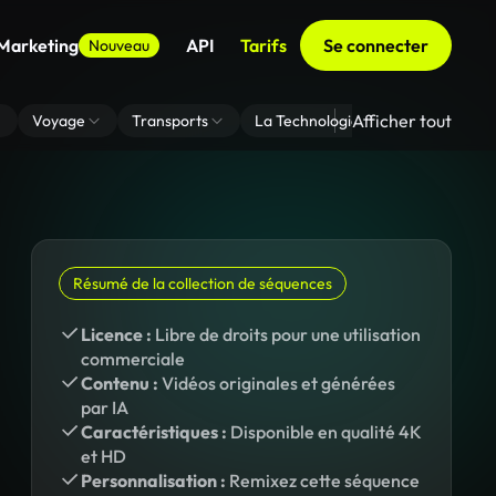
 Marketing
API
Tarifs
Se connecter
Nouveau
Afficher tout
Voyage
Transports
La Technologie
Zoom En Arri
Résumé de la collection de séquences
Licence :
Libre de droits pour une utilisation
commerciale
Contenu :
Vidéos originales et générées
par IA
Caractéristiques :
Disponible en qualité 4K
et HD
Personnalisation :
Remixez cette séquence