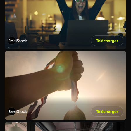
iStock
Télécharger
iStock
Télécharger