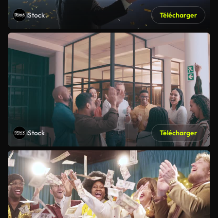
iStock
Télécharger
iStock
Télécharger