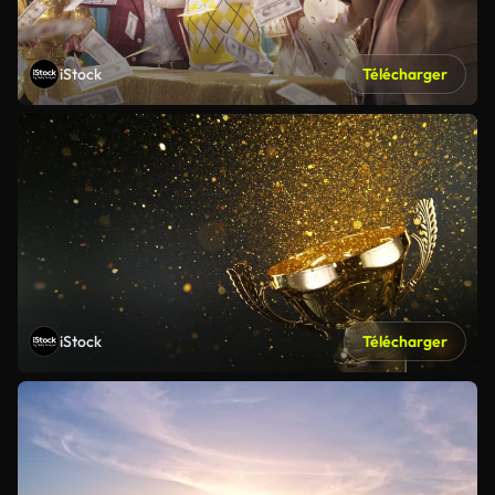
iStock
Télécharger
iStock
Télécharger