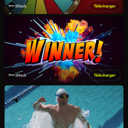
iStock
Télécharger
iStock
Télécharger