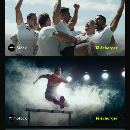
iStock
Télécharger
iStock
Télécharger