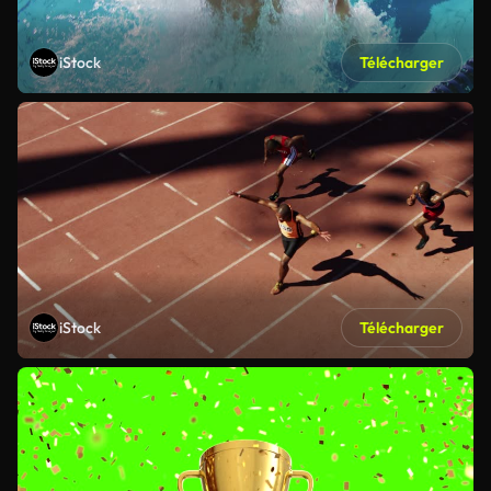
iStock
Télécharger
iStock
Télécharger