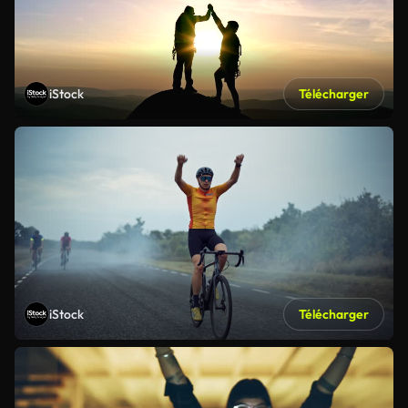
iStock
Télécharger
iStock
Télécharger