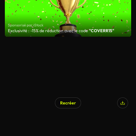
Sponsorisé par iStock
Exclusivité : -15% de réduction avec le code
"COVERR15"
Recréer