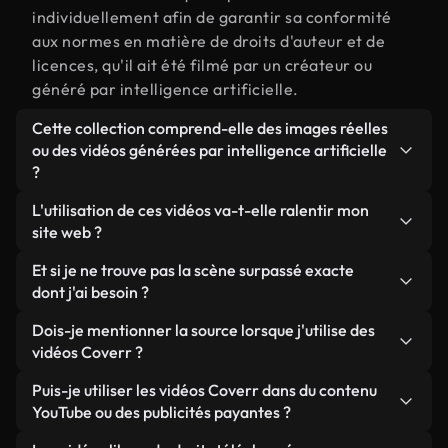
individuellement afin de garantir sa conformité
aux normes en matière de droits d'auteur et de
licences, qu'il ait été filmé par un créateur ou
généré par intelligence artificielle.
Cette collection comprend-elle des images réelles
ou des vidéos générées par intelligence artificielle
?
Les deux. Il s'agit d'une bibliothèque hybride
L'utilisation de ces vidéos va-t-elle ralentir mon
composée de véritables images filmées par des
site web ?
humains et liées à surpassé, ainsi que de vidéos
Sauf si vous choisissez nos versions optimisées.
Et si je ne trouve pas la scène surpassé exacte
générées par IA. Chaque vidéo est clairement
Nous proposons des formats légers, prêts pour le
dont j'ai besoin ?
identifiée afin que vous sachiez toujours ce que
web et conçus pour une utilisation en arrière-plan :
vous utilisez.
Vous pouvez en créer une instantanément avec
Dois-je mentionner la source lorsque j'utilise des
ils conservent une qualité élevée tout en
Coverr AI Studio. Il vous suffit de décrire la scène,
vidéos Coverr ?
minimisant les temps de chargement et en
par exemple « surpassé au coucher du soleil », et le
améliorant des indicateurs comme le LCP.
Aucune attribution n'est requise. Toutes les vidéos
Puis-je utiliser les vidéos Coverr dans du contenu
Studio générera en quelques secondes une vidéo
de notre bibliothèque sont libres de droits et
YouTube ou des publicités payantes ?
personnalisée conforme à nos normes de licence.
peuvent être utilisées sans mentionner l'auteur,
Oui. Toutes les séquences vidéo de Coverr peuvent