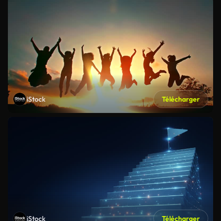
iStock
Télécharger
iStock
Télécharger