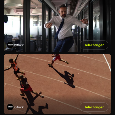
iStock
Télécharger
iStock
Télécharger