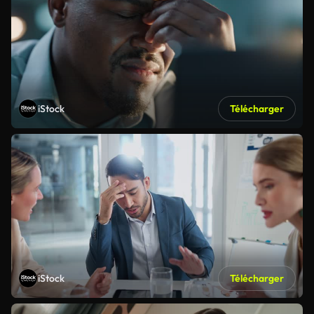
iStock
Télécharger
iStock
Télécharger