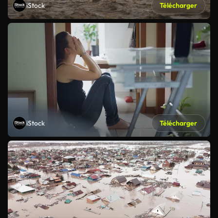
iStock
Télécharger
iStock
Télécharger