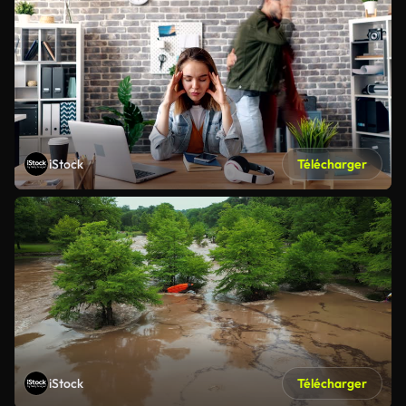
iStock
Télécharger
iStock
Télécharger