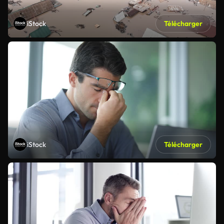
iStock
Télécharger
iStock
Télécharger