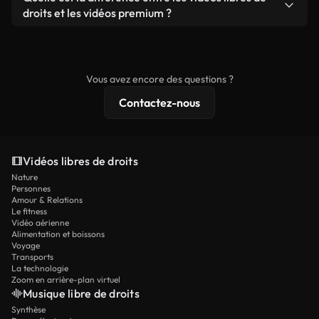
prêtes à l'emploi.
remixer nos vidéos. Assurez-vous simplement que
droits et les vidéos premium ?
le produit final respecte notre licence et ne soit
Les vidéos libres de droits incluent les droits
pas redistribué en tant que contenu libre de droits.
commerciaux, tandis que le contenu premium
comprend des séquences exclusives, une
Vous avez encore des questions ?
résolution 4K et des protections de licence
Contactez-nous
étendues.
Vidéos libres de droits
Nature
Personnes
Amour & Relations
Le fitness
Vidéo aérienne
Alimentation et boissons
Voyage
Transports
La technologie
Zoom en arrière-plan virtuel
Musique libre de droits
Synthèse