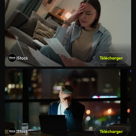
iStock
Télécharger
iStock
Télécharger