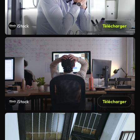
iStock
Télécharger
iStock
Télécharger