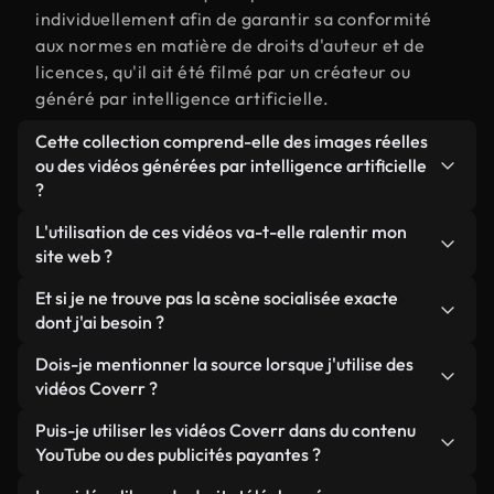
individuellement afin de garantir sa conformité
aux normes en matière de droits d'auteur et de
licences, qu'il ait été filmé par un créateur ou
généré par intelligence artificielle.
Cette collection comprend-elle des images réelles
ou des vidéos générées par intelligence artificielle
?
Les deux. Il s'agit d'une bibliothèque hybride
L'utilisation de ces vidéos va-t-elle ralentir mon
composée de véritables images filmées par des
site web ?
humains et liées à socialisée, ainsi que de vidéos
Sauf si vous choisissez nos versions optimisées.
Et si je ne trouve pas la scène socialisée exacte
générées par IA. Chaque vidéo est clairement
Nous proposons des formats légers, prêts pour le
dont j'ai besoin ?
identifiée afin que vous sachiez toujours ce que
web et conçus pour une utilisation en arrière-plan :
vous utilisez.
Vous pouvez en créer une instantanément avec
Dois-je mentionner la source lorsque j'utilise des
ils conservent une qualité élevée tout en
Coverr AI Studio. Il vous suffit de décrire la scène,
vidéos Coverr ?
minimisant les temps de chargement et en
par exemple « socialisée au coucher du soleil », et
améliorant des indicateurs comme le LCP.
Aucune attribution n'est requise. Toutes les vidéos
Puis-je utiliser les vidéos Coverr dans du contenu
le Studio générera en quelques secondes une vidéo
de notre bibliothèque sont libres de droits et
YouTube ou des publicités payantes ?
personnalisée conforme à nos normes de licence.
peuvent être utilisées sans mentionner l'auteur,
Oui. Toutes les séquences vidéo de Coverr peuvent