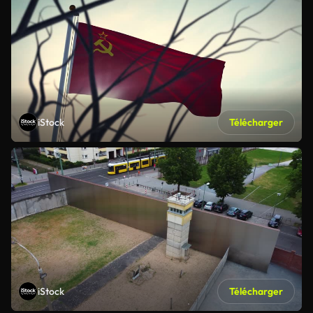
iStock
Télécharger
iStock
Télécharger