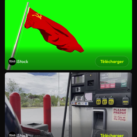
iStock
Télécharger
iStock
Télécharger