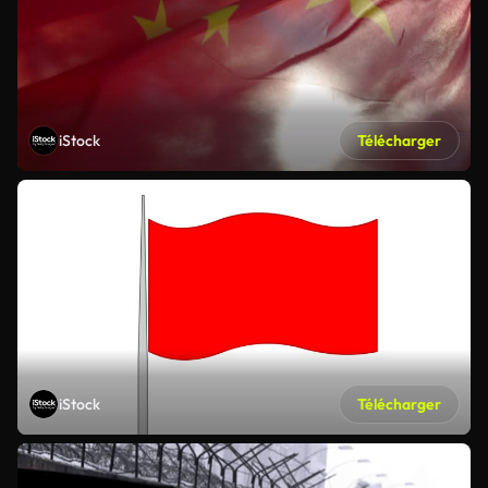
iStock
Télécharger
iStock
Télécharger