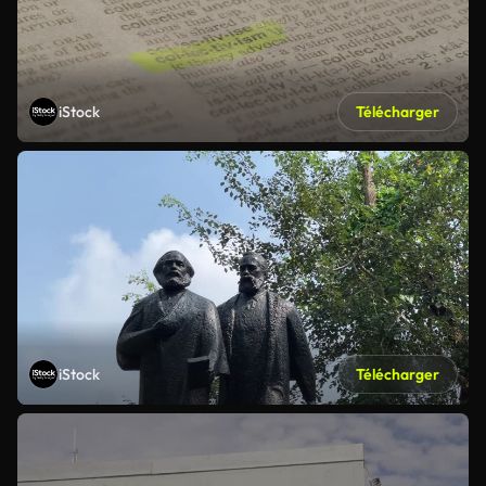
iStock
Télécharger
iStock
Télécharger