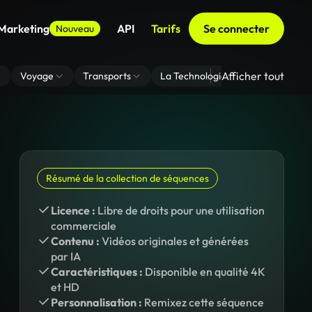
 Marketing
API
Tarifs
Se connecter
Nouveau
Afficher tout
Voyage
Transports
La Technologie
Zoom En Arri
Résumé de la collection de séquences
Licence :
Libre de droits pour une utilisation
commerciale
Contenu :
Vidéos originales et générées
par IA
Caractéristiques :
Disponible en qualité 4K
et HD
Personnalisation :
Remixez cette séquence