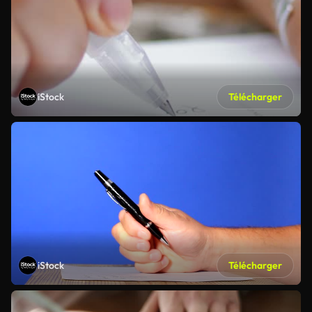
iStock
Télécharger
iStock
Télécharger