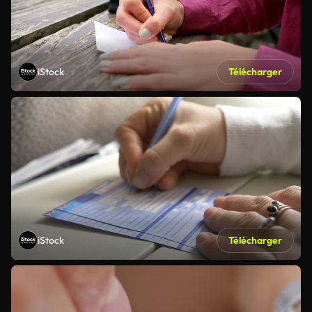
iStock
Télécharger
iStock
Télécharger