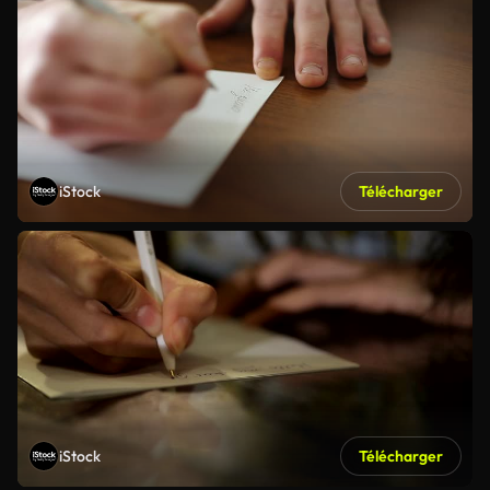
iStock
Télécharger
iStock
Télécharger