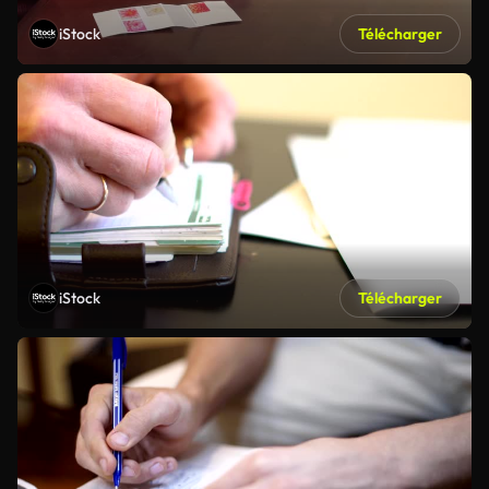
iStock
Télécharger
iStock
Télécharger