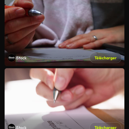
iStock
Télécharger
iStock
Télécharger