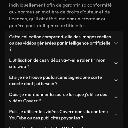
individuellement afin de garantir sa conformité
aux normes en matière de droits d'auteur et de
licences, qu'il ait été filmé par un créateur ou
généré par intelligence artificielle.
Cette collection comprend-elle des images réelles
ou des vidéos générées par intelligence artificielle
?
Les deux. Il s'agit d'une bibliothèque hybride
L'utilisation de ces vidéos va-t-elle ralentir mon
composée de véritables images filmées par des
site web ?
humains et liées à Signez une carte, ainsi que de
Sauf si vous choisissez nos versions optimisées.
Et si je ne trouve pas la scène Signez une carte
vidéos générées par IA. Chaque vidéo est
Nous proposons des formats légers, prêts pour le
exacte dont j'ai besoin ?
clairement identifiée afin que vous sachiez
web et conçus pour une utilisation en arrière-plan :
toujours ce que vous utilisez.
Vous pouvez en créer une instantanément avec
Dois-je mentionner la source lorsque j'utilise des
ils conservent une qualité élevée tout en
Coverr AI Studio. Il vous suffit de décrire la scène,
vidéos Coverr ?
minimisant les temps de chargement et en
par exemple « Signez une carte au coucher du
améliorant des indicateurs comme le LCP.
Aucune attribution n'est requise. Toutes les vidéos
Puis-je utiliser les vidéos Coverr dans du contenu
soleil », et le Studio générera en quelques
de notre bibliothèque sont libres de droits et
YouTube ou des publicités payantes ?
secondes une vidéo personnalisée conforme à nos
peuvent être utilisées sans mentionner l'auteur,
normes de licence.
Oui. Toutes les séquences vidéo de Coverr peuvent