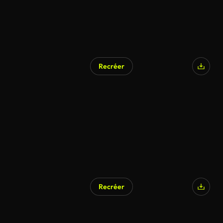
Recréer
Recréer