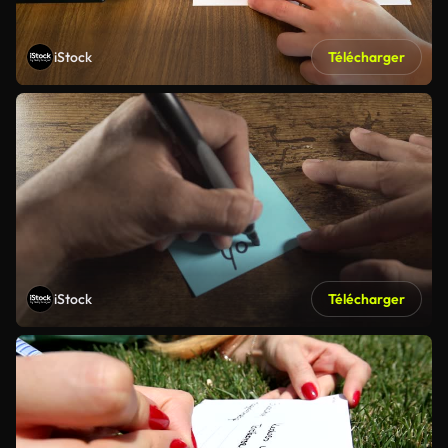
iStock
Télécharger
iStock
Télécharger