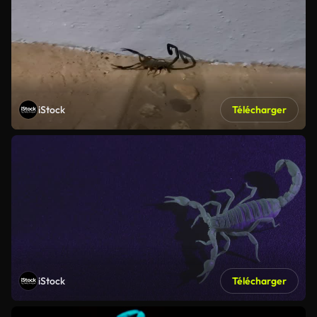
iStock
Télécharger
iStock
Télécharger