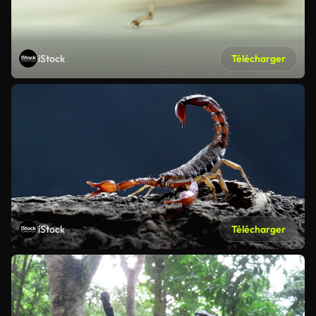
iStock
Télécharger
iStock
Télécharger