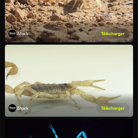
iStock
Télécharger
iStock
Télécharger