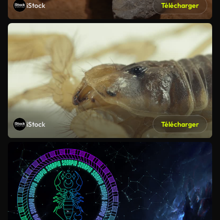
iStock
Télécharger
iStock
Télécharger