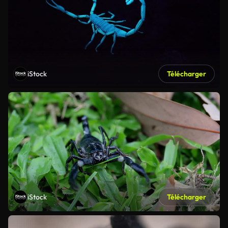
iStock
Télécharger
iStock
Télécharger