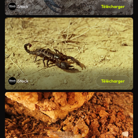
iStock
Télécharger
iStock
Télécharger