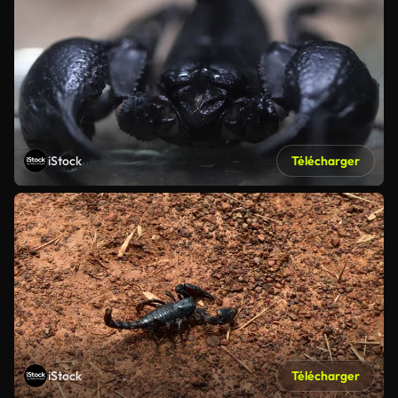
iStock
Télécharger
iStock
Télécharger