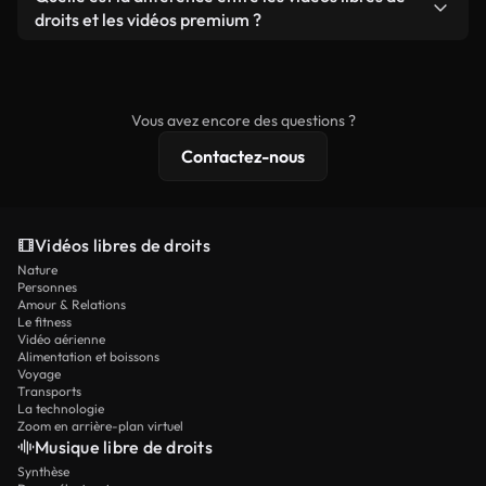
prêtes à l'emploi.
remixer nos vidéos. Assurez-vous simplement que
droits et les vidéos premium ?
le produit final respecte notre licence et ne soit
Les vidéos libres de droits incluent les droits
pas redistribué en tant que contenu libre de droits.
commerciaux, tandis que le contenu premium
comprend des séquences exclusives, une
Vous avez encore des questions ?
résolution 4K et des protections de licence
Contactez-nous
étendues.
Vidéos libres de droits
Nature
Personnes
Amour & Relations
Le fitness
Vidéo aérienne
Alimentation et boissons
Voyage
Transports
La technologie
Zoom en arrière-plan virtuel
Musique libre de droits
Synthèse