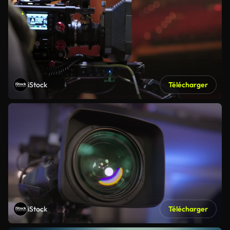
iStock
Télécharger
iStock
Télécharger