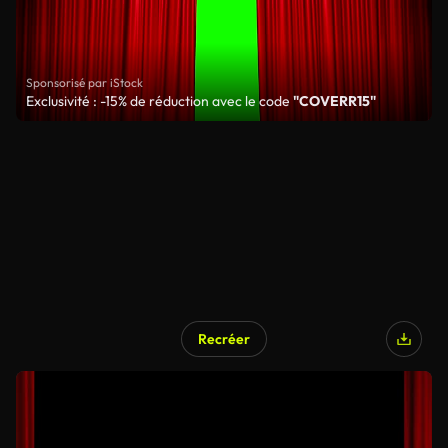
Sponsorisé par iStock
Exclusivité : -15% de réduction avec le code
"COVERR15"
Recréer