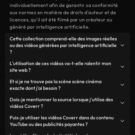
individuellement afin de garantir sa conformité
aux normes en matière de droits d'auteur et de
licences, qu'il ait été filmé par un créateur ou
généré par intelligence artificielle.
Cette collection comprend-elle des images réelles
ou des vidéos générées par intelligence artificielle
?
Les deux. Il s'agit d'une bibliothèque hybride
L'utilisation de ces vidéos va-t-elle ralentir mon
composée de véritables images filmées par des
site web ?
humains et liées à scène cinéma, ainsi que de
Sauf si vous choisissez nos versions optimisées.
Et si je ne trouve pas la scène scène cinéma
vidéos générées par IA. Chaque vidéo est
Nous proposons des formats légers, prêts pour le
exacte dont j'ai besoin ?
clairement identifiée afin que vous sachiez
web et conçus pour une utilisation en arrière-plan :
toujours ce que vous utilisez.
Vous pouvez en créer une instantanément avec
Dois-je mentionner la source lorsque j'utilise des
ils conservent une qualité élevée tout en
Coverr AI Studio. Il vous suffit de décrire la scène,
vidéos Coverr ?
minimisant les temps de chargement et en
par exemple « scène cinéma au coucher du soleil »,
améliorant des indicateurs comme le LCP.
Aucune attribution n'est requise. Toutes les vidéos
Puis-je utiliser les vidéos Coverr dans du contenu
et le Studio générera en quelques secondes une
de notre bibliothèque sont libres de droits et
YouTube ou des publicités payantes ?
vidéo personnalisée conforme à nos normes de
peuvent être utilisées sans mentionner l'auteur,
licence.
Oui. Toutes les séquences vidéo de Coverr peuvent