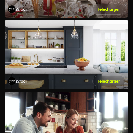
iStock
Télécharger
iStock
Télécharger