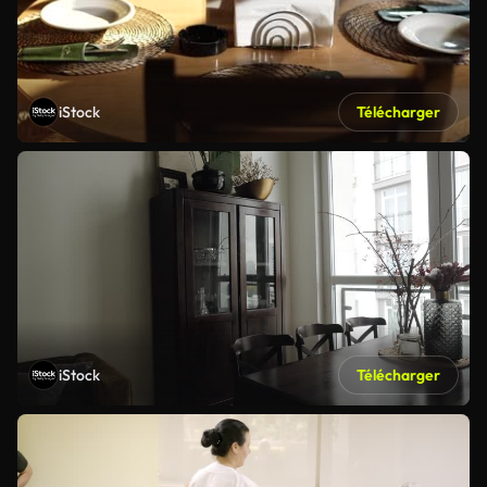
iStock
Télécharger
iStock
Télécharger