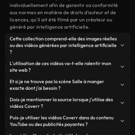
individuellement afin de garantir sa conformité
aux normes en matière de droits d'auteur et de
licences, qu'il ait été filmé par un créateur ou
généré par intelligence artificielle.
Cette collection comprend-elle des images réelles
ou des vidéos générées par intelligence artificielle
?
Les deux. Il s'agit d'une bibliothèque hybride
L'utilisation de ces vidéos va-t-elle ralentir mon
composée de véritables images filmées par des
site web ?
humains et liées à Salle à manger, ainsi que de
Sauf si vous choisissez nos versions optimisées.
Et si je ne trouve pas la scène Salle à manger
vidéos générées par IA. Chaque vidéo est
Nous proposons des formats légers, prêts pour le
exacte dont j'ai besoin ?
clairement identifiée afin que vous sachiez
web et conçus pour une utilisation en arrière-plan :
toujours ce que vous utilisez.
Vous pouvez en créer une instantanément avec
Dois-je mentionner la source lorsque j'utilise des
ils conservent une qualité élevée tout en
Coverr AI Studio. Il vous suffit de décrire la scène,
vidéos Coverr ?
minimisant les temps de chargement et en
par exemple « Salle à manger au coucher du soleil
améliorant des indicateurs comme le LCP.
Aucune attribution n'est requise. Toutes les vidéos
Puis-je utiliser les vidéos Coverr dans du contenu
», et le Studio générera en quelques secondes une
de notre bibliothèque sont libres de droits et
YouTube ou des publicités payantes ?
vidéo personnalisée conforme à nos normes de
peuvent être utilisées sans mentionner l'auteur,
licence.
Oui. Toutes les séquences vidéo de Coverr peuvent