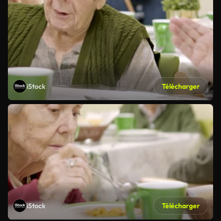
iStock
Télécharger
iStock
Télécharger