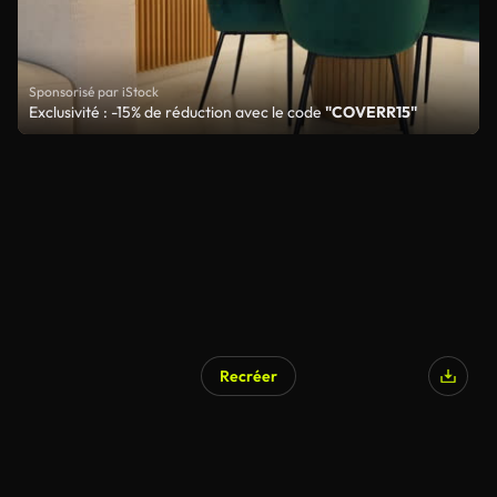
Sponsorisé par iStock
Exclusivité : -15% de réduction avec le code
"COVERR15"
Recréer