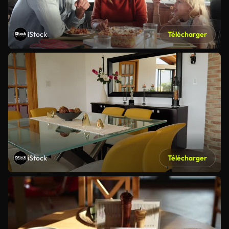
iStock
Télécharger
iStock
Télécharger