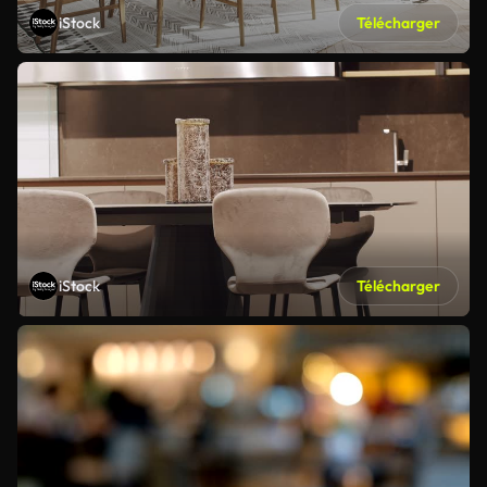
iStock
Télécharger
iStock
Télécharger