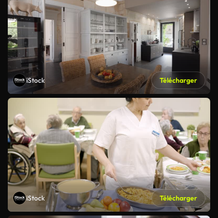
iStock
Télécharger
iStock
Télécharger