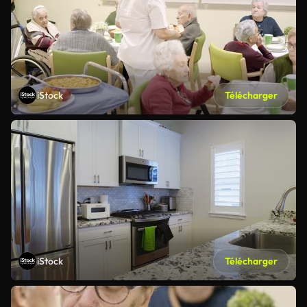
iStock
Télécharger
iStock
Télécharger