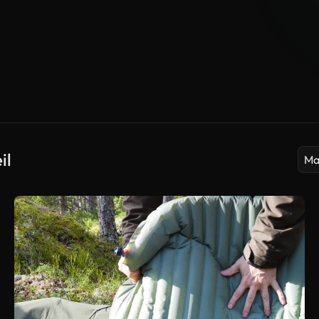
il
Ma