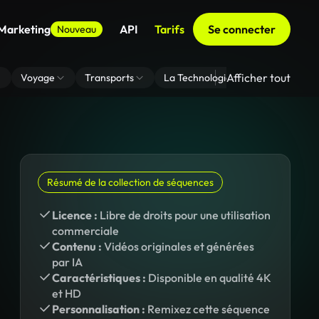
 Marketing
API
Tarifs
Se connecter
Nouveau
Afficher tout
Voyage
Transports
La Technologie
Zoom En Arri
Résumé de la collection de séquences
Licence :
Libre de droits pour une utilisation
commerciale
Contenu :
Vidéos originales et générées
par IA
Caractéristiques :
Disponible en qualité 4K
et HD
Personnalisation :
Remixez cette séquence