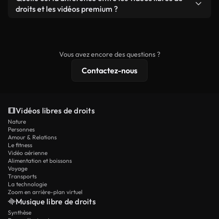
prêtes à l'emploi.
remixer nos vidéos. Assurez-vous simplement que
droits et les vidéos premium ?
le produit final respecte notre licence et ne soit
Les vidéos libres de droits incluent les droits
pas redistribué en tant que contenu libre de droits.
commerciaux, tandis que le contenu premium
comprend des séquences exclusives, une
Vous avez encore des questions ?
résolution 4K et des protections de licence
Contactez-nous
étendues.
Vidéos libres de droits
Nature
Personnes
Amour & Relations
Le fitness
Vidéo aérienne
Alimentation et boissons
Voyage
Transports
La technologie
Zoom en arrière-plan virtuel
Musique libre de droits
Synthèse