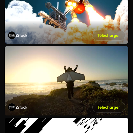
iStock
Télécharger
iStock
Télécharger