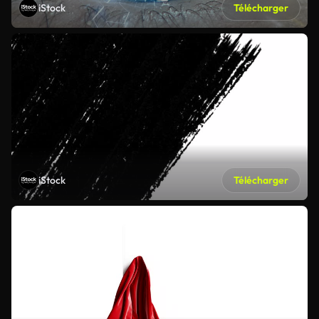
iStock
Télécharger
iStock
Télécharger