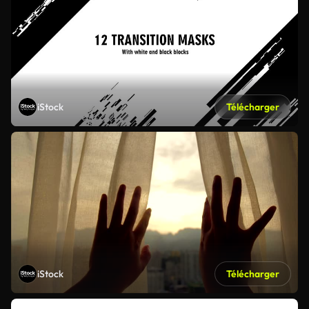
iStock
Télécharger
iStock
Télécharger