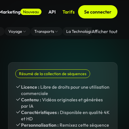
 Marketing
API
Tarifs
Se connecter
Nouveau
Afficher tout
Voyage
Transports
La Technologie
Zoom En Arri
Résumé de la collection de séquences
Licence :
Libre de droits pour une utilisation
commerciale
Contenu :
Vidéos originales et générées
par IA
Caractéristiques :
Disponible en qualité 4K
et HD
Personnalisation :
Remixez cette séquence