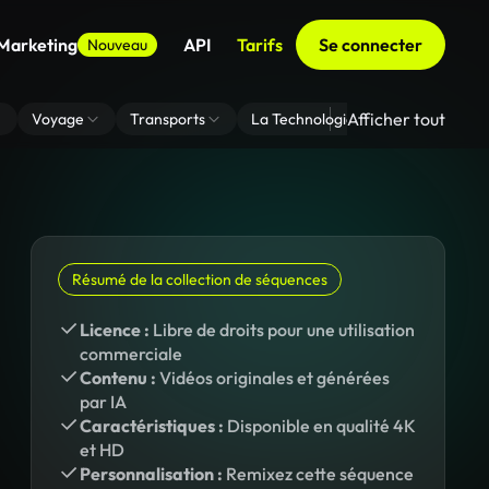
 Marketing
API
Tarifs
Se connecter
Nouveau
Afficher tout
Voyage
Transports
La Technologie
Zoom En Arri
Résumé de la collection de séquences
Licence :
Libre de droits pour une utilisation
commerciale
Contenu :
Vidéos originales et générées
par IA
Caractéristiques :
Disponible en qualité 4K
et HD
Personnalisation :
Remixez cette séquence