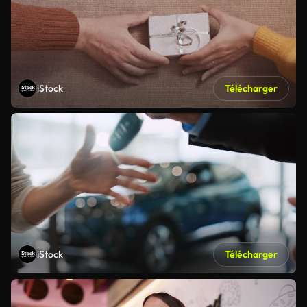
iStock
Télécharger
iStock
Télécharger