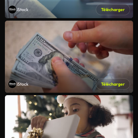
iStock
Télécharger
iStock
Télécharger