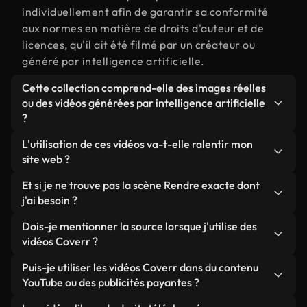
individuellement afin de garantir sa conformité
aux normes en matière de droits d'auteur et de
licences, qu'il ait été filmé par un créateur ou
généré par intelligence artificielle.
Cette collection comprend-elle des images réelles
ou des vidéos générées par intelligence artificielle
?
Les deux. Il s'agit d'une bibliothèque hybride
L'utilisation de ces vidéos va-t-elle ralentir mon
composée de véritables images filmées par des
site web ?
humains et liées à Rendre, ainsi que de vidéos
Sauf si vous choisissez nos versions optimisées.
Et si je ne trouve pas la scène Rendre exacte dont
générées par IA. Chaque vidéo est clairement
Nous proposons des formats légers, prêts pour le
j'ai besoin ?
identifiée afin que vous sachiez toujours ce que
web et conçus pour une utilisation en arrière-plan :
vous utilisez.
Vous pouvez en créer une instantanément avec
Dois-je mentionner la source lorsque j'utilise des
ils conservent une qualité élevée tout en
Coverr AI Studio. Il vous suffit de décrire la scène,
vidéos Coverr ?
minimisant les temps de chargement et en
par exemple « Rendre au coucher du soleil », et le
améliorant des indicateurs comme le LCP.
Aucune attribution n'est requise. Toutes les vidéos
Puis-je utiliser les vidéos Coverr dans du contenu
Studio générera en quelques secondes une vidéo
de notre bibliothèque sont libres de droits et
YouTube ou des publicités payantes ?
personnalisée conforme à nos normes de licence.
peuvent être utilisées sans mentionner l'auteur,
Oui. Toutes les séquences vidéo de Coverr peuvent