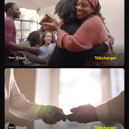
iStock
Télécharger
iStock
Télécharger