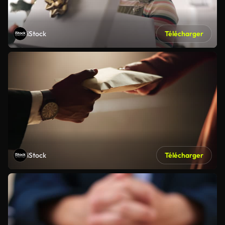
iStock
Télécharger
iStock
Télécharger