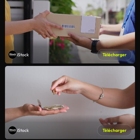
iStock
Télécharger
iStock
Télécharger