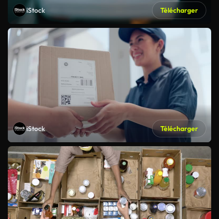
iStock
Télécharger
iStock
Télécharger