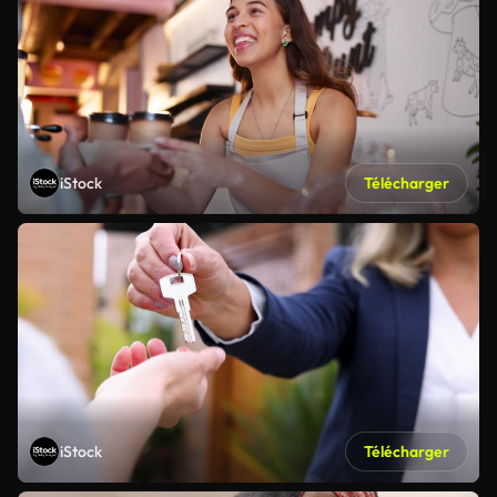
iStock
Télécharger
iStock
Télécharger