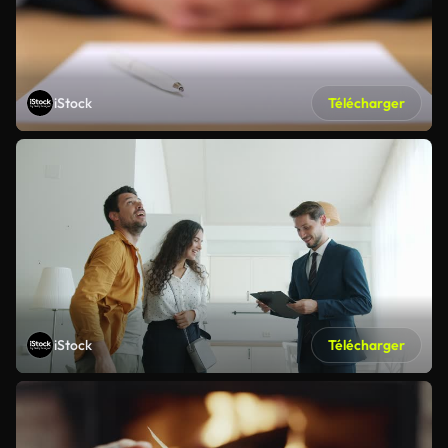
iStock
Télécharger
iStock
Télécharger