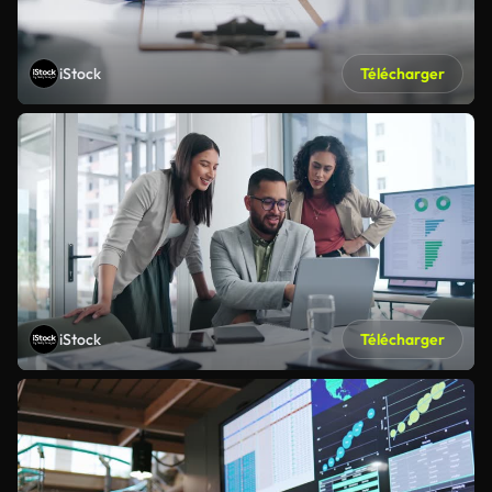
iStock
Télécharger
iStock
Télécharger