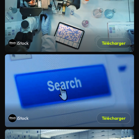
iStock
Télécharger
iStock
Télécharger