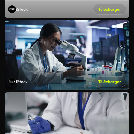
iStock
Télécharger
iStock
Télécharger