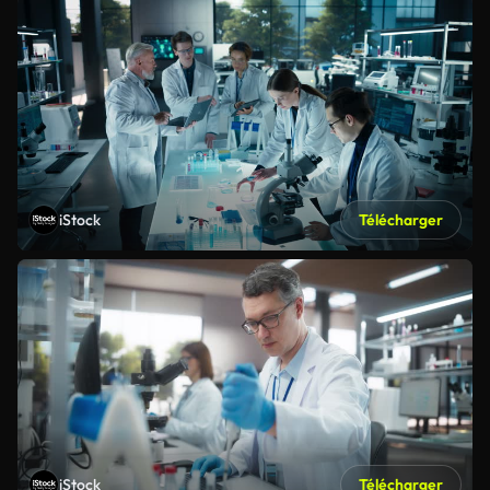
iStock
Télécharger
iStock
Télécharger