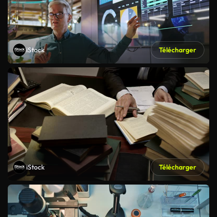
iStock
Télécharger
iStock
Télécharger