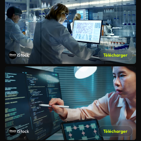
iStock
Télécharger
iStock
Télécharger