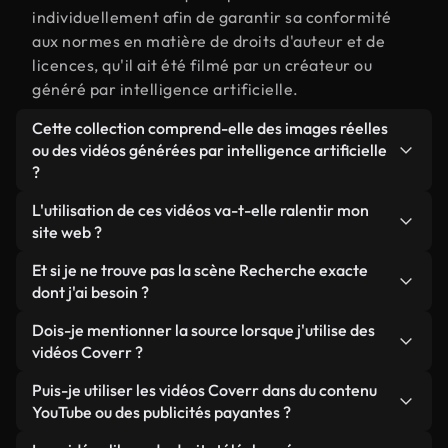
individuellement afin de garantir sa conformité
aux normes en matière de droits d'auteur et de
licences, qu'il ait été filmé par un créateur ou
généré par intelligence artificielle.
Cette collection comprend-elle des images réelles
ou des vidéos générées par intelligence artificielle
?
Les deux. Il s'agit d'une bibliothèque hybride
L'utilisation de ces vidéos va-t-elle ralentir mon
composée de véritables images filmées par des
site web ?
humains et liées à Recherche, ainsi que de vidéos
Sauf si vous choisissez nos versions optimisées.
Et si je ne trouve pas la scène Recherche exacte
générées par IA. Chaque vidéo est clairement
Nous proposons des formats légers, prêts pour le
dont j'ai besoin ?
identifiée afin que vous sachiez toujours ce que
web et conçus pour une utilisation en arrière-plan :
vous utilisez.
Vous pouvez en créer une instantanément avec
Dois-je mentionner la source lorsque j'utilise des
ils conservent une qualité élevée tout en
Coverr AI Studio. Il vous suffit de décrire la scène,
vidéos Coverr ?
minimisant les temps de chargement et en
par exemple « Recherche au coucher du soleil », et
améliorant des indicateurs comme le LCP.
Aucune attribution n'est requise. Toutes les vidéos
Puis-je utiliser les vidéos Coverr dans du contenu
le Studio générera en quelques secondes une vidéo
de notre bibliothèque sont libres de droits et
YouTube ou des publicités payantes ?
personnalisée conforme à nos normes de licence.
peuvent être utilisées sans mentionner l'auteur,
Oui. Toutes les séquences vidéo de Coverr peuvent