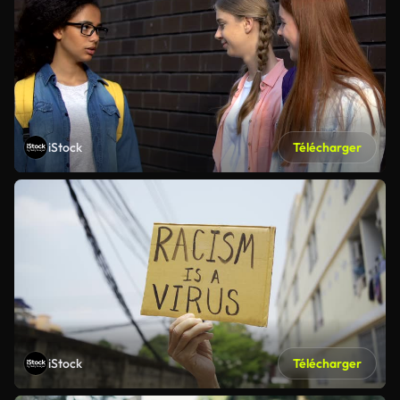
iStock
Télécharger
iStock
Télécharger