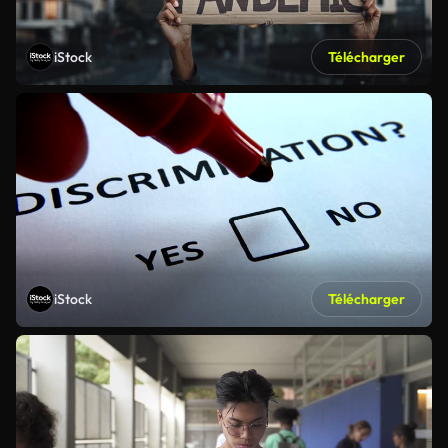
iStock
Télécharger
iStock
Télécharger