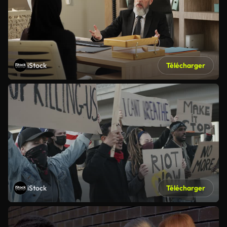
iStock
Télécharger
iStock
Télécharger