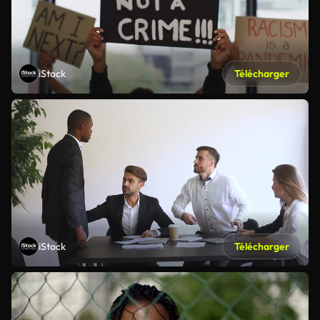
iStock
Télécharger
iStock
Télécharger