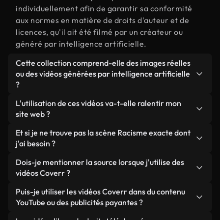
individuellement afin de garantir sa conformité
aux normes en matière de droits d'auteur et de
licences, qu'il ait été filmé par un créateur ou
généré par intelligence artificielle.
Cette collection comprend-elle des images réelles
ou des vidéos générées par intelligence artificielle
?
Les deux. Il s'agit d'une bibliothèque hybride
L'utilisation de ces vidéos va-t-elle ralentir mon
composée de véritables images filmées par des
site web ?
humains et liées à Racisme, ainsi que de vidéos
Sauf si vous choisissez nos versions optimisées.
Et si je ne trouve pas la scène Racisme exacte dont
générées par IA. Chaque vidéo est clairement
Nous proposons des formats légers, prêts pour le
j'ai besoin ?
identifiée afin que vous sachiez toujours ce que
web et conçus pour une utilisation en arrière-plan :
vous utilisez.
Vous pouvez en créer une instantanément avec
Dois-je mentionner la source lorsque j'utilise des
ils conservent une qualité élevée tout en
Coverr AI Studio. Il vous suffit de décrire la scène,
vidéos Coverr ?
minimisant les temps de chargement et en
par exemple « Racisme au coucher du soleil », et le
améliorant des indicateurs comme le LCP.
Aucune attribution n'est requise. Toutes les vidéos
Puis-je utiliser les vidéos Coverr dans du contenu
Studio générera en quelques secondes une vidéo
de notre bibliothèque sont libres de droits et
YouTube ou des publicités payantes ?
personnalisée conforme à nos normes de licence.
peuvent être utilisées sans mentionner l'auteur,
Oui. Toutes les séquences vidéo de Coverr peuvent