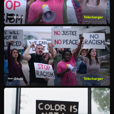
iStock
Télécharger
iStock
Télécharger