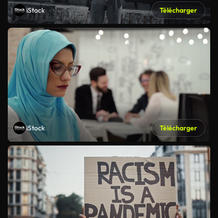
iStock
Télécharger
iStock
Télécharger