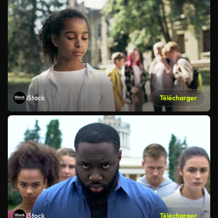
iStock
Télécharger
iStock
Télécharger