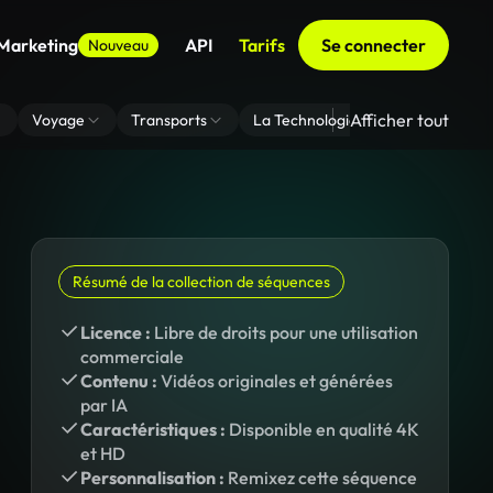
 Marketing
API
Tarifs
Se connecter
Nouveau
Afficher tout
Voyage
Transports
La Technologie
Zoom En Arri
Résumé de la collection de séquences
Licence :
Libre de droits pour une utilisation
commerciale
Contenu :
Vidéos originales et générées
par IA
Caractéristiques :
Disponible en qualité 4K
et HD
Personnalisation :
Remixez cette séquence