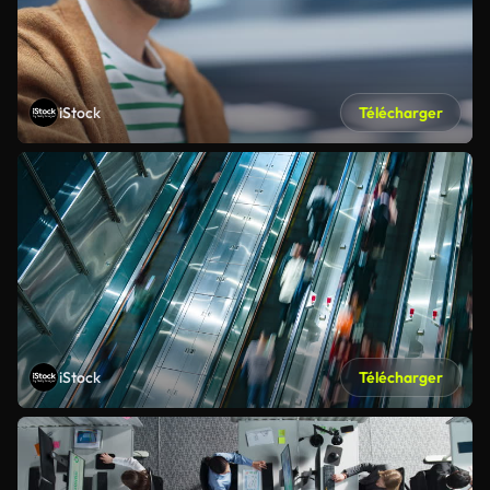
iStock
Télécharger
iStock
Télécharger