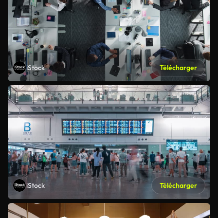
iStock
Télécharger
iStock
Télécharger