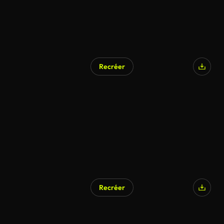
Recréer
Recréer