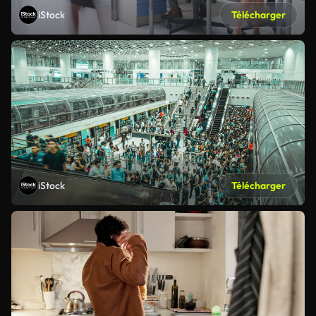
iStock
Télécharger
iStock
Télécharger