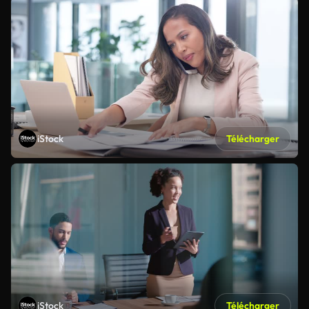
iStock
Télécharger
iStock
Télécharger