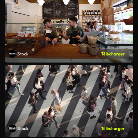
iStock
Télécharger
iStock
Télécharger