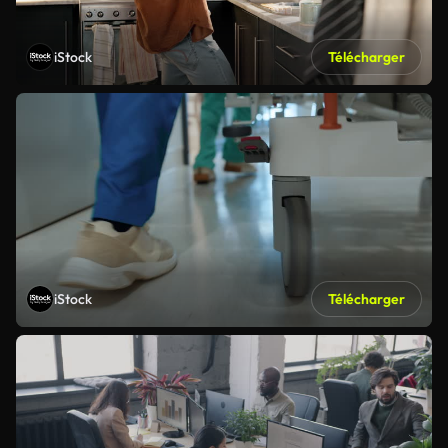
iStock
Télécharger
iStock
Télécharger