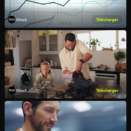
iStock
Télécharger
iStock
Télécharger