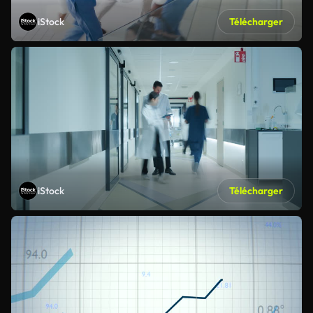
iStock
Télécharger
iStock
Télécharger