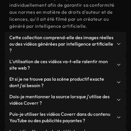
individuellement afin de garantir sa conformité
aux normes en matière de droits d'auteur et de
licences, qu'il ait été filmé par un créateur ou
généré par intelligence artificielle.
Cette collection comprend-elle des images réelles
ou des vidéos générées par intelligence artificielle
?
Les deux. Il s'agit d'une bibliothèque hybride
L'utilisation de ces vidéos va-t-elle ralentir mon
composée de véritables images filmées par des
site web ?
humains et liées à productif, ainsi que de vidéos
Sauf si vous choisissez nos versions optimisées.
Et si je ne trouve pas la scène productif exacte
générées par IA. Chaque vidéo est clairement
Nous proposons des formats légers, prêts pour le
dont j'ai besoin ?
identifiée afin que vous sachiez toujours ce que
web et conçus pour une utilisation en arrière-plan :
vous utilisez.
Vous pouvez en créer une instantanément avec
Dois-je mentionner la source lorsque j'utilise des
ils conservent une qualité élevée tout en
Coverr AI Studio. Il vous suffit de décrire la scène,
vidéos Coverr ?
minimisant les temps de chargement et en
par exemple « productif au coucher du soleil », et le
améliorant des indicateurs comme le LCP.
Aucune attribution n'est requise. Toutes les vidéos
Puis-je utiliser les vidéos Coverr dans du contenu
Studio générera en quelques secondes une vidéo
de notre bibliothèque sont libres de droits et
YouTube ou des publicités payantes ?
personnalisée conforme à nos normes de licence.
peuvent être utilisées sans mentionner l'auteur,
Oui. Toutes les séquences vidéo de Coverr peuvent