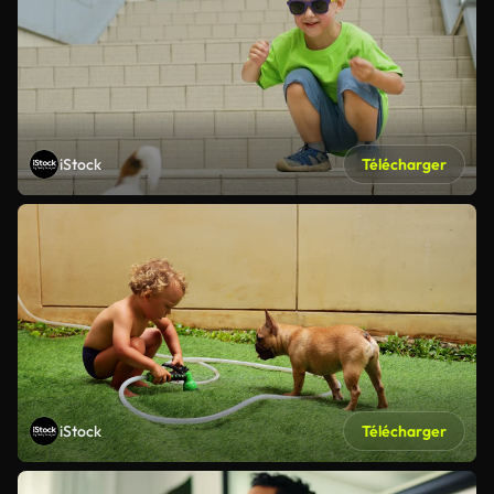
iStock
Télécharger
iStock
Télécharger