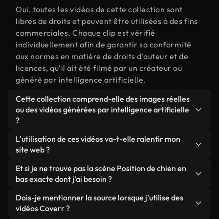
Oui, toutes les vidéos de cette collection sont
libres de droits et peuvent être utilisées à des fins
commerciales. Chaque clip est vérifié
individuellement afin de garantir sa conformité
aux normes en matière de droits d'auteur et de
licences, qu'il ait été filmé par un créateur ou
généré par intelligence artificielle.
Cette collection comprend-elle des images réelles
ou des vidéos générées par intelligence artificielle
?
Les deux. Il s'agit d'une bibliothèque hybride
L'utilisation de ces vidéos va-t-elle ralentir mon
composée de véritables images filmées par des
site web ?
humains et liées à Position de chien en bas, ainsi
Sauf si vous choisissez nos versions optimisées.
Et si je ne trouve pas la scène Position de chien en
que de vidéos générées par IA. Chaque vidéo est
Nous proposons des formats légers, prêts pour le
bas exacte dont j'ai besoin ?
clairement identifiée afin que vous sachiez
web et conçus pour une utilisation en arrière-plan :
toujours ce que vous utilisez.
Vous pouvez en créer une instantanément avec
Dois-je mentionner la source lorsque j'utilise des
ils conservent une qualité élevée tout en
Coverr AI Studio. Il vous suffit de décrire la scène,
vidéos Coverr ?
minimisant les temps de chargement et en
par exemple « Position de chien en bas au coucher