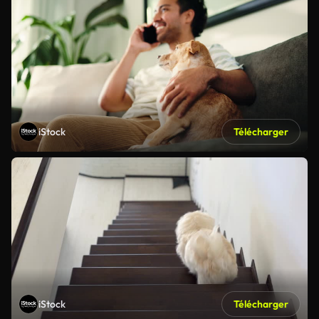
iStock
Télécharger
iStock
Télécharger