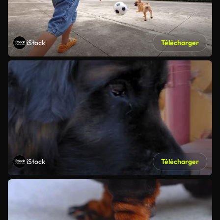
iStock
Télécharger
iStock
Télécharger