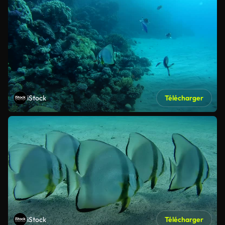
iStock
Télécharger
iStock
Télécharger