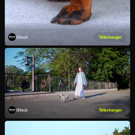
iStock
Télécharger
iStock
Télécharger