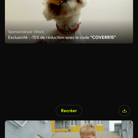
Sponsorisé par iStock
Exclusivité : -15% de réduction avec le code
"COVERR15"
Recréer