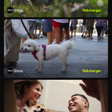
iStock
Télécharger
iStock
Télécharger