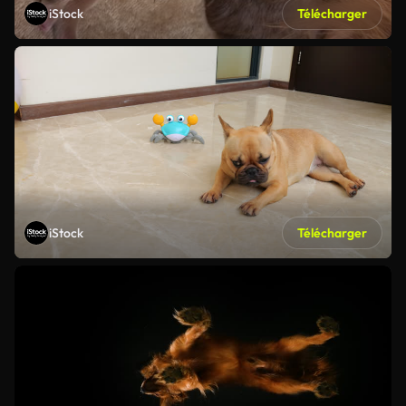
iStock
Télécharger
iStock
Télécharger