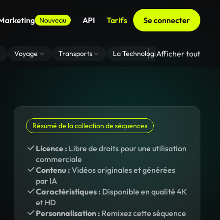
 Marketing
API
Tarifs
Se connecter
Nouveau
Afficher tout
Voyage
Transports
La Technologie
Zoom En Arri
Résumé de la collection de séquences
Licence :
Libre de droits pour une utilisation
commerciale
Contenu :
Vidéos originales et générées
par IA
Caractéristiques :
Disponible en qualité 4K
et HD
Personnalisation :
Remixez cette séquence