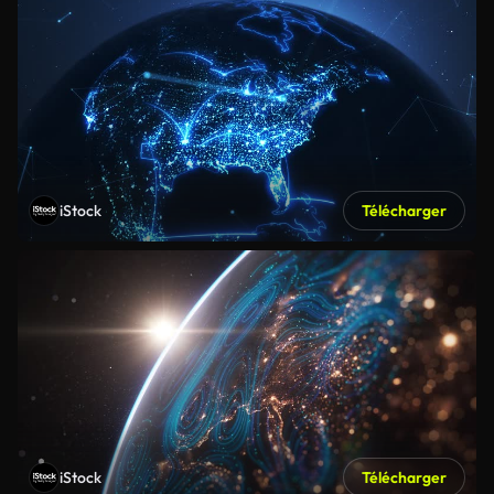
iStock
Télécharger
iStock
Télécharger