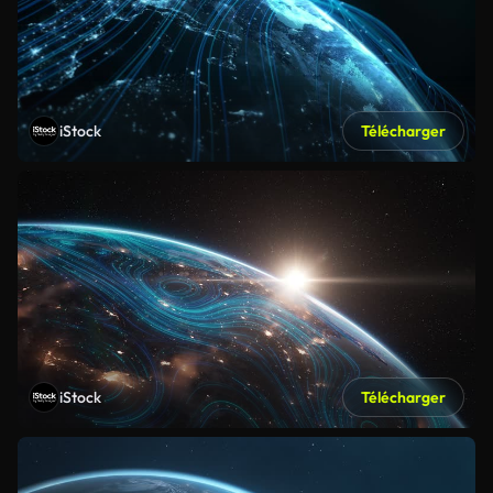
iStock
Télécharger
iStock
Télécharger