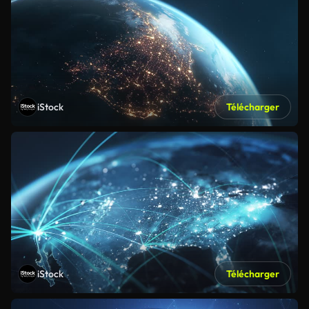
iStock
Télécharger
iStock
Télécharger