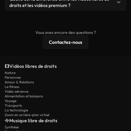
prêtes à l'emploi.
remixer nos vidéos. Assurez-vous simplement que
droits et les vidéos premium ?
le produit final respecte notre licence et ne soit
Les vidéos libres de droits incluent les droits
pas redistribué en tant que contenu libre de droits.
commerciaux, tandis que le contenu premium
comprend des séquences exclusives, une
Vous avez encore des questions ?
résolution 4K et des protections de licence
Contactez-nous
étendues.
Vidéos libres de droits
Nature
Personnes
Amour & Relations
Le fitness
Vidéo aérienne
Alimentation et boissons
Voyage
Transports
La technologie
Zoom en arrière-plan virtuel
Musique libre de droits
Synthèse