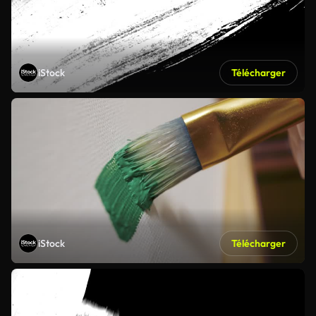
iStock
Télécharger
iStock
Télécharger