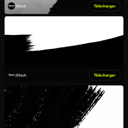
iStock
Télécharger
iStock
Télécharger