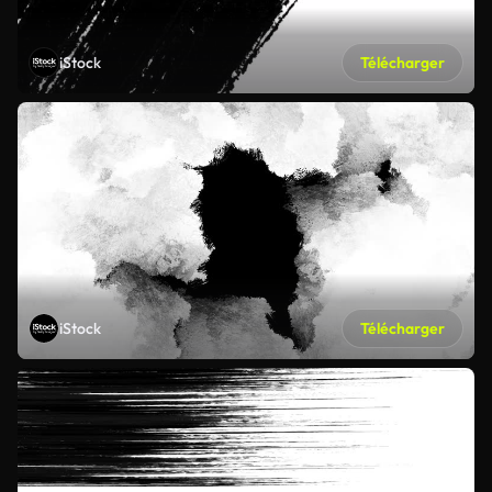
iStock
Télécharger
iStock
Télécharger