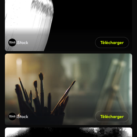
iStock
Télécharger
iStock
Télécharger