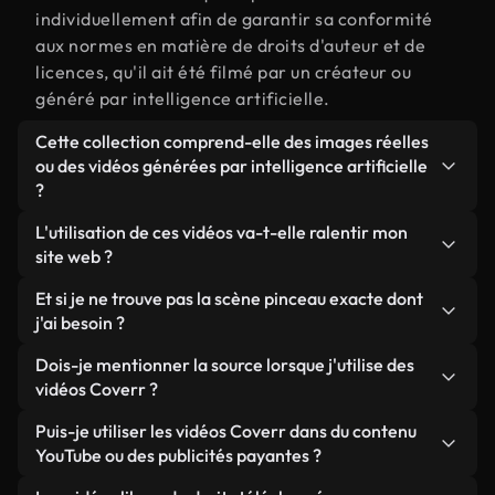
individuellement afin de garantir sa conformité
aux normes en matière de droits d'auteur et de
licences, qu'il ait été filmé par un créateur ou
généré par intelligence artificielle.
Cette collection comprend-elle des images réelles
ou des vidéos générées par intelligence artificielle
?
Les deux. Il s'agit d'une bibliothèque hybride
L'utilisation de ces vidéos va-t-elle ralentir mon
composée de véritables images filmées par des
site web ?
humains et liées à pinceau, ainsi que de vidéos
Sauf si vous choisissez nos versions optimisées.
Et si je ne trouve pas la scène pinceau exacte dont
générées par IA. Chaque vidéo est clairement
Nous proposons des formats légers, prêts pour le
j'ai besoin ?
identifiée afin que vous sachiez toujours ce que
web et conçus pour une utilisation en arrière-plan :
vous utilisez.
Vous pouvez en créer une instantanément avec
Dois-je mentionner la source lorsque j'utilise des
ils conservent une qualité élevée tout en
Coverr AI Studio. Il vous suffit de décrire la scène,
vidéos Coverr ?
minimisant les temps de chargement et en
par exemple « pinceau au coucher du soleil », et le
améliorant des indicateurs comme le LCP.
Aucune attribution n'est requise. Toutes les vidéos
Puis-je utiliser les vidéos Coverr dans du contenu
Studio générera en quelques secondes une vidéo
de notre bibliothèque sont libres de droits et
YouTube ou des publicités payantes ?
personnalisée conforme à nos normes de licence.
peuvent être utilisées sans mentionner l'auteur,
Oui. Toutes les séquences vidéo de Coverr peuvent