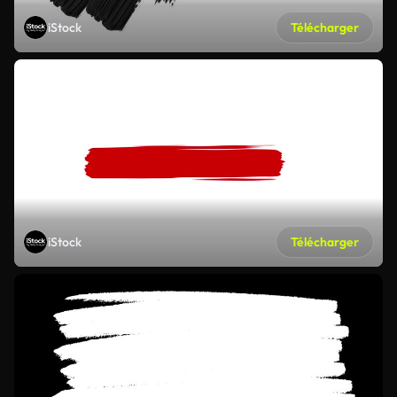
iStock
Télécharger
iStock
Télécharger