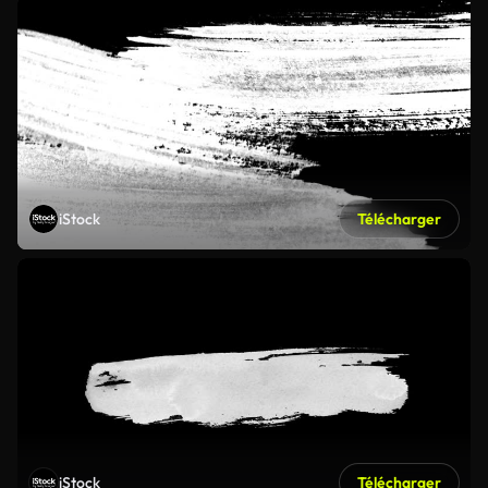
iStock
Télécharger
iStock
Télécharger