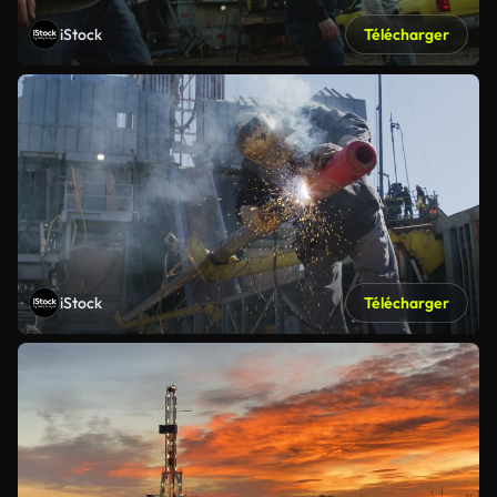
iStock
Télécharger
iStock
Télécharger