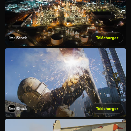
iStock
Télécharger
iStock
Télécharger