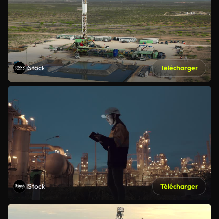
iStock
Télécharger
iStock
Télécharger