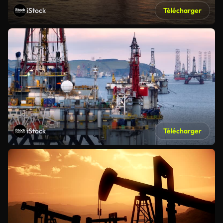
iStock
Télécharger
iStock
Télécharger