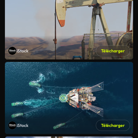
iStock
Télécharger
iStock
Télécharger