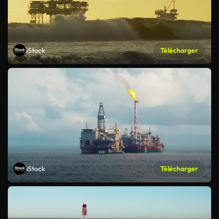
iStock
Télécharger
iStock
Télécharger