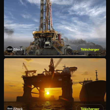
iStock
Télécharger
iStock
Télécharger