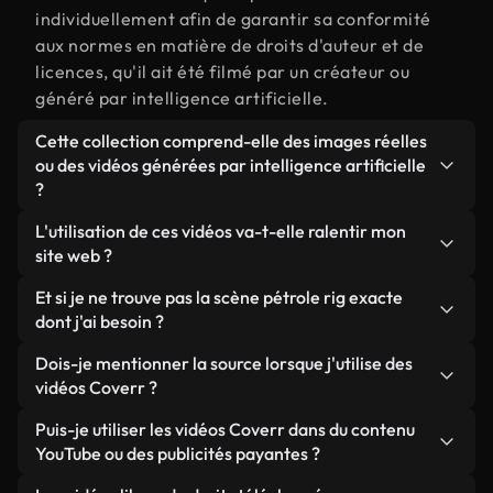
individuellement afin de garantir sa conformité
aux normes en matière de droits d'auteur et de
licences, qu'il ait été filmé par un créateur ou
généré par intelligence artificielle.
Cette collection comprend-elle des images réelles
ou des vidéos générées par intelligence artificielle
?
Les deux. Il s'agit d'une bibliothèque hybride
L'utilisation de ces vidéos va-t-elle ralentir mon
composée de véritables images filmées par des
site web ?
humains et liées à pétrole rig, ainsi que de vidéos
Sauf si vous choisissez nos versions optimisées.
Et si je ne trouve pas la scène pétrole rig exacte
générées par IA. Chaque vidéo est clairement
Nous proposons des formats légers, prêts pour le
dont j'ai besoin ?
identifiée afin que vous sachiez toujours ce que
web et conçus pour une utilisation en arrière-plan :
vous utilisez.
Vous pouvez en créer une instantanément avec
Dois-je mentionner la source lorsque j'utilise des
ils conservent une qualité élevée tout en
Coverr AI Studio. Il vous suffit de décrire la scène,
vidéos Coverr ?
minimisant les temps de chargement et en
par exemple « pétrole rig au coucher du soleil », et
améliorant des indicateurs comme le LCP.
Aucune attribution n'est requise. Toutes les vidéos
Puis-je utiliser les vidéos Coverr dans du contenu
le Studio générera en quelques secondes une vidéo
de notre bibliothèque sont libres de droits et
YouTube ou des publicités payantes ?
personnalisée conforme à nos normes de licence.
peuvent être utilisées sans mentionner l'auteur,
Oui. Toutes les séquences vidéo de Coverr peuvent