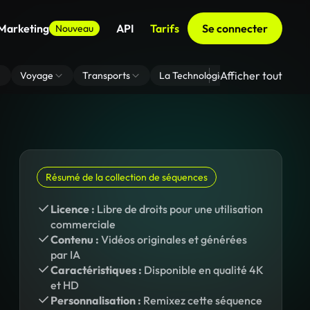
 Marketing
API
Tarifs
Se connecter
Nouveau
Afficher tout
Voyage
Transports
La Technologie
Zoom En Arri
Résumé de la collection de séquences
Licence :
Libre de droits pour une utilisation
commerciale
Contenu :
Vidéos originales et générées
par IA
Caractéristiques :
Disponible en qualité 4K
et HD
Personnalisation :
Remixez cette séquence