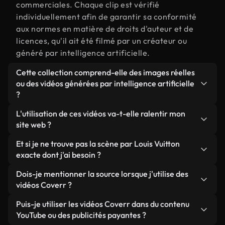
commerciales. Chaque clip est vérifié
individuellement afin de garantir sa conformité
aux normes en matière de droits d'auteur et de
licences, qu'il ait été filmé par un créateur ou
généré par intelligence artificielle.
Cette collection comprend-elle des images réelles
ou des vidéos générées par intelligence artificielle
?
Les deux. Il s'agit d'une bibliothèque hybride
L'utilisation de ces vidéos va-t-elle ralentir mon
composée de véritables images filmées par des
site web ?
humains et liées à par Louis Vuitton, ainsi que de
Sauf si vous choisissez nos versions optimisées.
Et si je ne trouve pas la scène par Louis Vuitton
vidéos générées par IA. Chaque vidéo est
Nous proposons des formats légers, prêts pour le
exacte dont j'ai besoin ?
clairement identifiée afin que vous sachiez
web et conçus pour une utilisation en arrière-plan :
toujours ce que vous utilisez.
Vous pouvez en créer une instantanément avec
Dois-je mentionner la source lorsque j'utilise des
ils conservent une qualité élevée tout en
Coverr AI Studio. Il vous suffit de décrire la scène,
vidéos Coverr ?
minimisant les temps de chargement et en
par exemple « par Louis Vuitton au coucher du
améliorant des indicateurs comme le LCP.
Aucune attribution n'est requise. Toutes les vidéos
Puis-je utiliser les vidéos Coverr dans du contenu
soleil », et le Studio générera en quelques
de notre bibliothèque sont libres de droits et
YouTube ou des publicités payantes ?
secondes une vidéo personnalisée conforme à nos
peuvent être utilisées sans mentionner l'auteur,