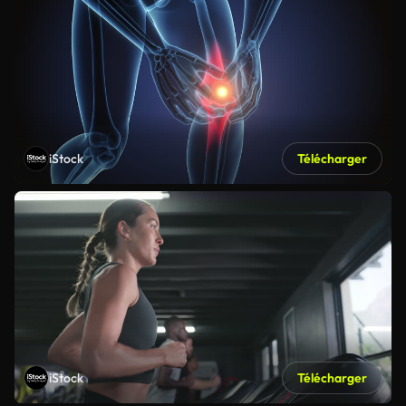
iStock
Télécharger
iStock
Télécharger