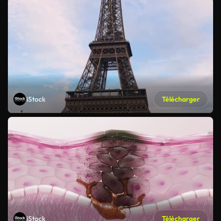
iStock
Télécharger
iStock
Télécharger