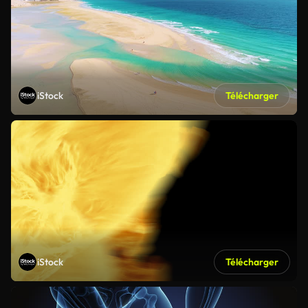
iStock
Télécharger
iStock
Télécharger