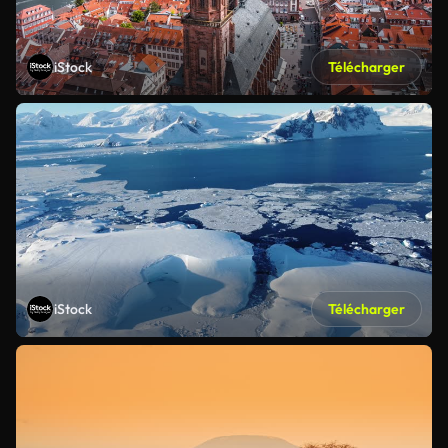
iStock
Télécharger
iStock
Télécharger