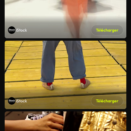
iStock
Télécharger
iStock
Télécharger