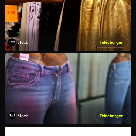
iStock
Télécharger
iStock
Télécharger