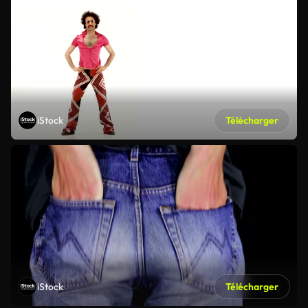
iStock
Télécharger
iStock
Télécharger