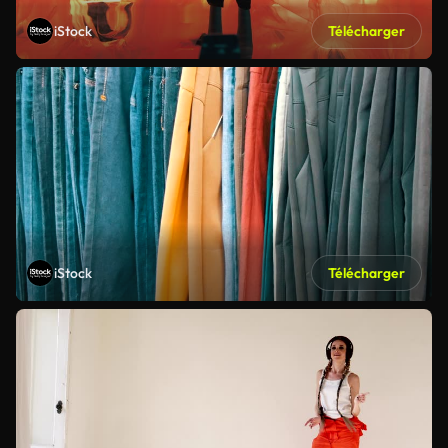
iStock
Télécharger
iStock
Télécharger