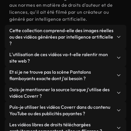
aux normes en matière de droits d'auteur et de
licences, qu'il ait été filmé par un créateur ou
généré par intelligence artificielle.
Cette collection comprend-elle des images réelles
ou des vidéos générées par intelligence artificielle
?
Les deux. Il s'agit d'une bibliothèque hybride
L'utilisation de ces vidéos va-t-elle ralentir mon
composée de véritables images filmées par des
site web ?
humains et liées à Pantalons flamboyants, ainsi
Sauf si vous choisissez nos versions optimisées.
Et si je ne trouve pas la scène Pantalons
que de vidéos générées par IA. Chaque vidéo est
Nous proposons des formats légers, prêts pour le
flamboyants exacte dont j'ai besoin ?
clairement identifiée afin que vous sachiez
web et conçus pour une utilisation en arrière-plan :
toujours ce que vous utilisez.
Vous pouvez en créer une instantanément avec
Dois-je mentionner la source lorsque j'utilise des
ils conservent une qualité élevée tout en
Coverr AI Studio. Il vous suffit de décrire la scène,
vidéos Coverr ?
minimisant les temps de chargement et en
par exemple « Pantalons flamboyants au coucher
améliorant des indicateurs comme le LCP.
Aucune attribution n'est requise. Toutes les vidéos
Puis-je utiliser les vidéos Coverr dans du contenu
du soleil », et le Studio générera en quelques
de notre bibliothèque sont libres de droits et
YouTube ou des publicités payantes ?
secondes une vidéo personnalisée conforme à nos
peuvent être utilisées sans mentionner l'auteur,
normes de licence.
Oui. Toutes les séquences vidéo de Coverr peuvent
Les vidéos libres de droits téléchargées
même si cela est toujours apprécié.
être utilisées dans des vidéos YouTube monétisées,