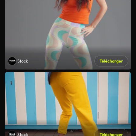
iStock
Télécharger
iStock
Télécharger