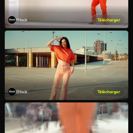
iStock
Télécharger
iStock
Télécharger