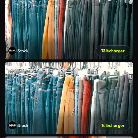
iStock
Télécharger
iStock
Télécharger