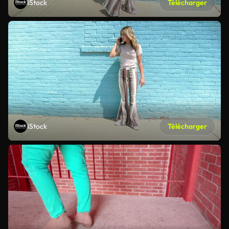
iStock
Télécharger
iStock
Télécharger