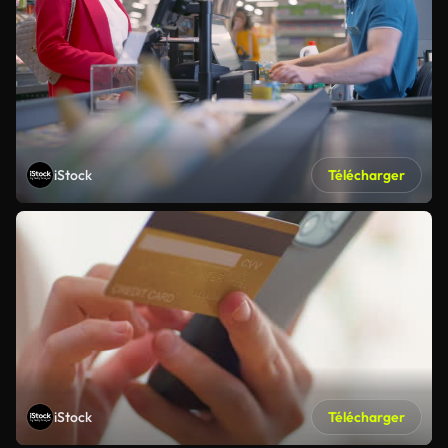
iStock
Télécharger
iStock
Télécharger