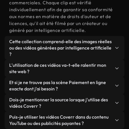
commerciales. Chaque clip est vérifié
individuellement afin de garantir sa conformité
aux normes en matière de droits d'auteur et de
licences, qu'il ait été filmé par un créateur ou
généré par intelligence artificielle.
Cette collection comprend-elle des images réelles
ou des vidéos générées par intelligence artificielle
?
Les deux. Il s'agit d'une bibliothèque hybride
L'utilisation de ces vidéos va-t-elle ralentir mon
composée de véritables images filmées par des
site web ?
humains et liées à Paiement en ligne, ainsi que de
Sauf si vous choisissez nos versions optimisées.
Et si je ne trouve pas la scène Paiement en ligne
vidéos générées par IA. Chaque vidéo est
Nous proposons des formats légers, prêts pour le
exacte dont j'ai besoin ?
clairement identifiée afin que vous sachiez
web et conçus pour une utilisation en arrière-plan :
toujours ce que vous utilisez.
Vous pouvez en créer une instantanément avec
Dois-je mentionner la source lorsque j'utilise des
ils conservent une qualité élevée tout en
Coverr AI Studio. Il vous suffit de décrire la scène,
vidéos Coverr ?
minimisant les temps de chargement et en
par exemple « Paiement en ligne au coucher du
améliorant des indicateurs comme le LCP.
Aucune attribution n'est requise. Toutes les vidéos
Puis-je utiliser les vidéos Coverr dans du contenu
soleil », et le Studio générera en quelques
de notre bibliothèque sont libres de droits et
YouTube ou des publicités payantes ?
secondes une vidéo personnalisée conforme à nos
peuvent être utilisées sans mentionner l'auteur,