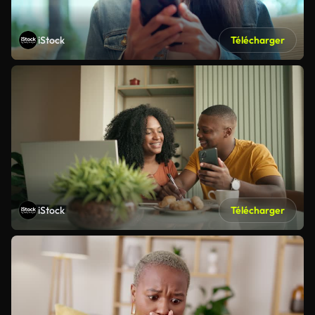
iStock
Télécharger
iStock
Télécharger