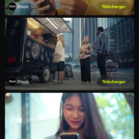
iStock
Télécharger
iStock
Télécharger