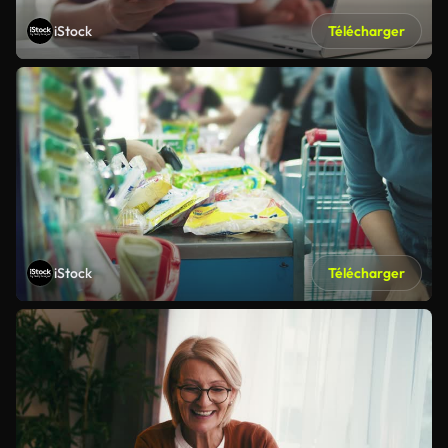
iStock
Télécharger
iStock
Télécharger