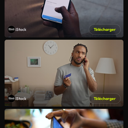
iStock
Télécharger
iStock
Télécharger