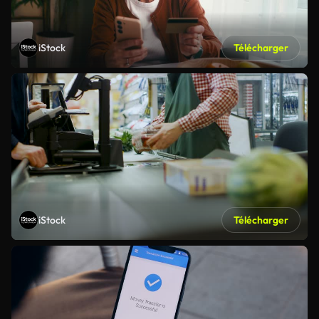
iStock
Télécharger
iStock
Télécharger