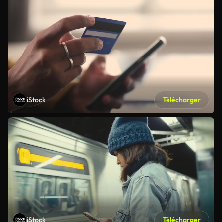
iStock
Télécharger
iStock
Télécharger