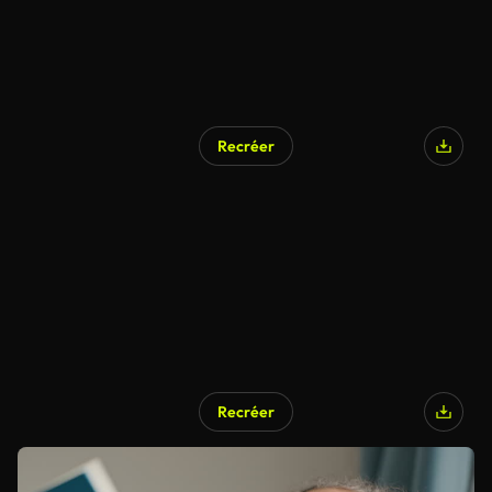
Recréer
Recréer