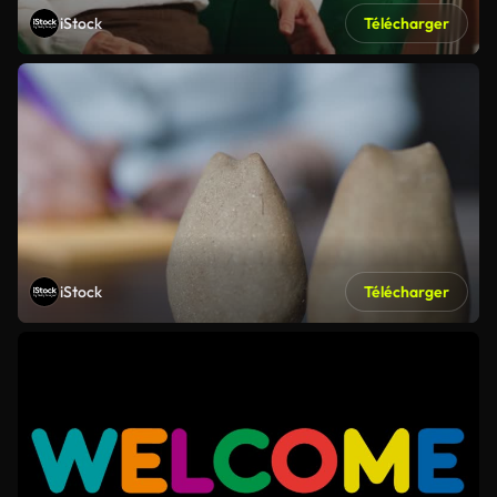
iStock
Télécharger
iStock
Télécharger