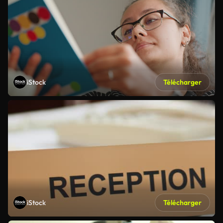
iStock
Télécharger
iStock
Télécharger