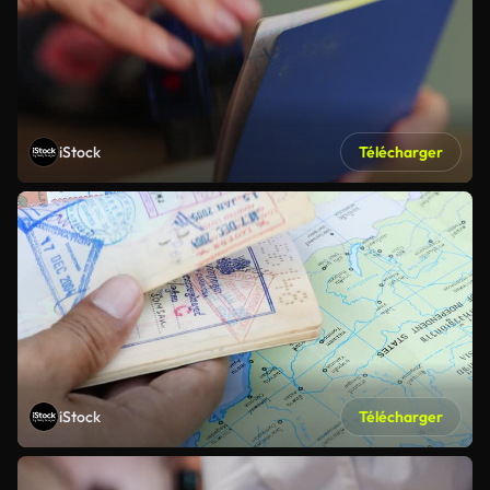
iStock
Télécharger
iStock
Télécharger