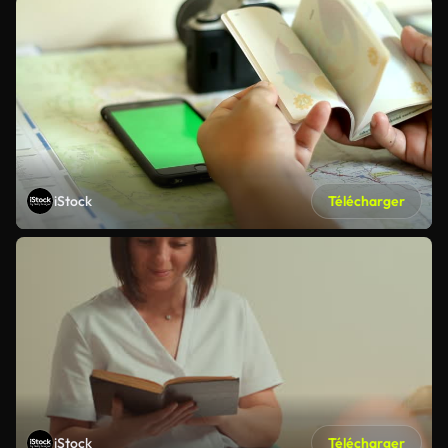
iStock
Télécharger
iStock
Télécharger