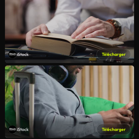
iStock
Télécharger
iStock
Télécharger