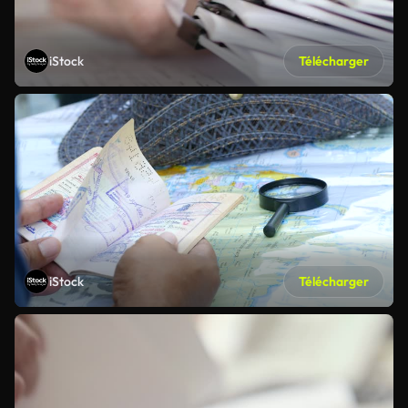
iStock
Télécharger
iStock
Télécharger