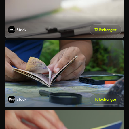
iStock
Télécharger
iStock
Télécharger