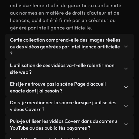
individuellement afin de garantir sa conformité
aux normes en matière de droits d'auteur et de
licences, qu'il ait été filmé par un créateur ou
généré par intelligence artificielle.
Cette collection comprend-elle des images réelles
ou des vidéos générées par intelligence artificielle
?
Les deux. Il s'agit d'une bibliothèque hybride
L'utilisation de ces vidéos va-t-elle ralentir mon
composée de véritables images filmées par des
site web ?
humains et liées à Page d’accueil, ainsi que de
Sauf si vous choisissez nos versions optimisées.
Et si je ne trouve pas la scène Page d’accueil
vidéos générées par IA. Chaque vidéo est
Nous proposons des formats légers, prêts pour le
exacte dont j'ai besoin ?
clairement identifiée afin que vous sachiez
web et conçus pour une utilisation en arrière-plan :
toujours ce que vous utilisez.
Vous pouvez en créer une instantanément avec
Dois-je mentionner la source lorsque j'utilise des
ils conservent une qualité élevée tout en
Coverr AI Studio. Il vous suffit de décrire la scène,
vidéos Coverr ?
minimisant les temps de chargement et en
par exemple « Page d’accueil au coucher du soleil
améliorant des indicateurs comme le LCP.
Aucune attribution n'est requise. Toutes les vidéos
Puis-je utiliser les vidéos Coverr dans du contenu
», et le Studio générera en quelques secondes une
de notre bibliothèque sont libres de droits et
YouTube ou des publicités payantes ?
vidéo personnalisée conforme à nos normes de
peuvent être utilisées sans mentionner l'auteur,
licence.
Oui. Toutes les séquences vidéo de Coverr peuvent