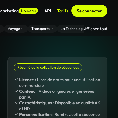
 Marketing
API
Tarifs
Se connecter
Nouveau
Afficher tout
Voyage
Transports
La Technologie
Zoom En Arri
Résumé de la collection de séquences
Licence :
Libre de droits pour une utilisation
commerciale
Contenu :
Vidéos originales et générées
par IA
Caractéristiques :
Disponible en qualité 4K
et HD
Personnalisation :
Remixez cette séquence