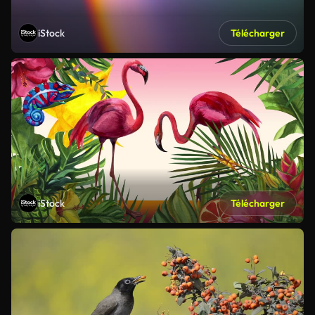
iStock
Télécharger
iStock
Télécharger