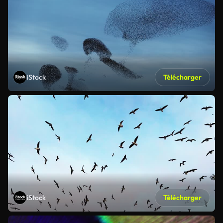
iStock
Télécharger
iStock
Télécharger