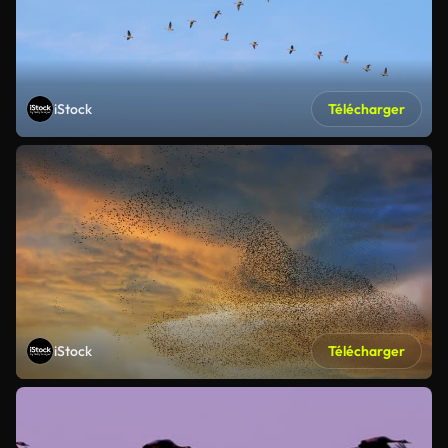
iStock
Télécharger
iStock
Télécharger