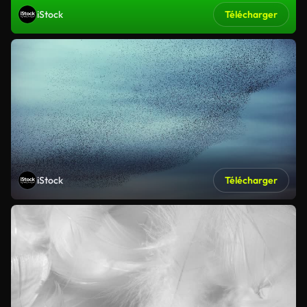
iStock
Télécharger
iStock
Télécharger