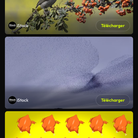
iStock
Télécharger
iStock
Télécharger