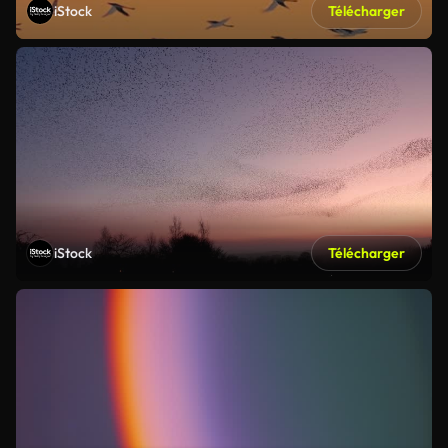
iStock
Télécharger
iStock
Télécharger