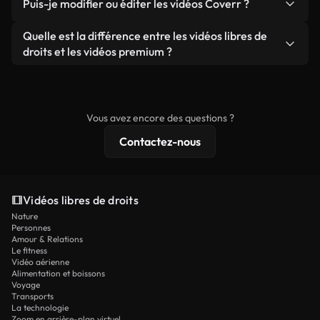
publicités clients, à condition de ne pas revendre
Puis-je modifier ou éditer les vidéos Coverr ?
soient réelles ou générées par IA, ne comporte de
ou redistribuer les séquences elles-mêmes en tant
filigrane. Vous obtenez des images nettes et
Oui. Vous pouvez librement découper, recadrer ou
Quelle est la différence entre les vidéos libres de
que produit autonome.
prêtes à l'emploi.
remixer nos vidéos. Assurez-vous simplement que
droits et les vidéos premium ?
le produit final respecte notre licence et ne soit
Les vidéos libres de droits incluent les droits
pas redistribué en tant que contenu libre de droits.
commerciaux, tandis que le contenu premium
comprend des séquences exclusives, une
Vous avez encore des questions ?
résolution 4K et des protections de licence
Contactez-nous
étendues.
Vidéos libres de droits
Nature
Personnes
Amour & Relations
Le fitness
Vidéo aérienne
Alimentation et boissons
Voyage
Transports
La technologie
Zoom en arrière-plan virtuel