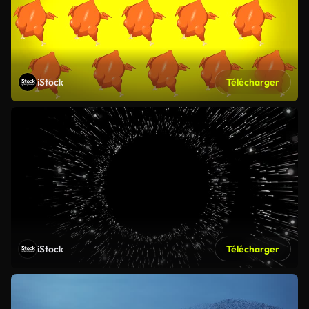
iStock
Télécharger
iStock
Télécharger