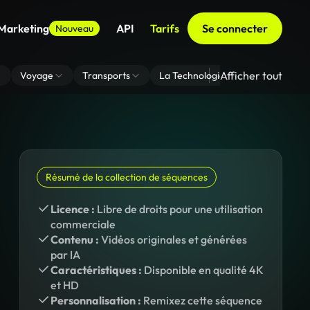
 Marketing
API
Tarifs
Se connecter
Nouveau
Afficher tout
Voyage
Transports
La Technologie
Zoom En Arri
Résumé de la collection de séquences
Licence :
Libre de droits pour une utilisation
commerciale
Contenu :
Vidéos originales et générées
par IA
Caractéristiques :
Disponible en qualité 4K
et HD
Personnalisation :
Remixez cette séquence