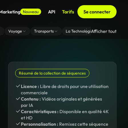
 Marketing
API
Tarifs
Se connecter
Nouveau
Afficher tout
Voyage
Transports
La Technologie
Zoom En Arri
Résumé de la collection de séquences
Licence :
Libre de droits pour une utilisation
commerciale
Contenu :
Vidéos originales et générées
par IA
Caractéristiques :
Disponible en qualité 4K
et HD
Personnalisation :
Remixez cette séquence