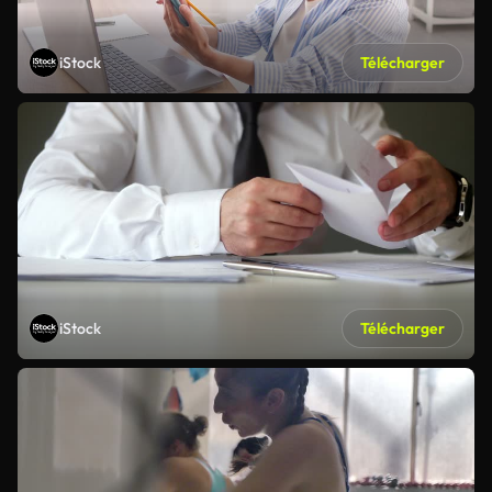
iStock
Télécharger
iStock
Télécharger