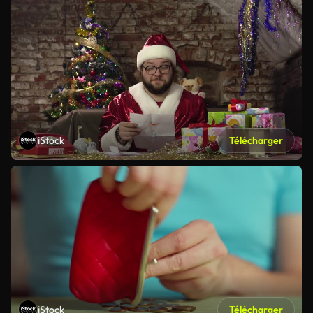
iStock
Télécharger
iStock
Télécharger