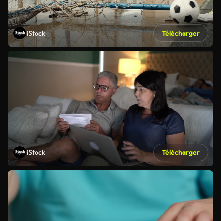
iStock
Télécharger
iStock
Télécharger