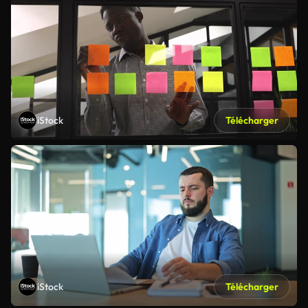
iStock
Télécharger
iStock
Télécharger