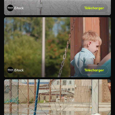
iStock
Télécharger
iStock
Télécharger