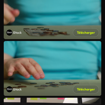
iStock
Télécharger
iStock
Télécharger