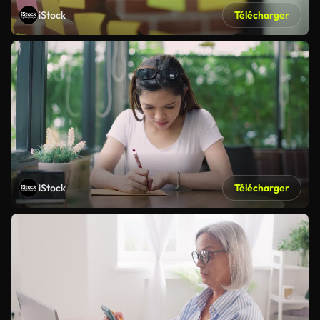
iStock
Télécharger
iStock
Télécharger