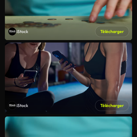
iStock
Télécharger
iStock
Télécharger