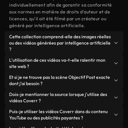
individuellement afin de garantir sa conformité
aux normes en matière de droits d'auteur et de
licences, qu'il ait été filmé par un créateur ou
généré par intelligence artificielle.
Cette collection comprend-elle des images réelles
ou des vidéos générées par intelligence artificielle
?
Les deux. Il s'agit d'une bibliothèque hybride
L'utilisation de ces vidéos va-t-elle ralentir mon
composée de véritables images filmées par des
site web ?
humains et liées à Objectif Post, ainsi que de
Sauf si vous choisissez nos versions optimisées.
Et si je ne trouve pas la scène Objectif Post exacte
vidéos générées par IA. Chaque vidéo est
Nous proposons des formats légers, prêts pour le
dont j'ai besoin ?
clairement identifiée afin que vous sachiez
web et conçus pour une utilisation en arrière-plan :
toujours ce que vous utilisez.
Vous pouvez en créer une instantanément avec
Dois-je mentionner la source lorsque j'utilise des
ils conservent une qualité élevée tout en
Coverr AI Studio. Il vous suffit de décrire la scène,
vidéos Coverr ?
minimisant les temps de chargement et en
par exemple « Objectif Post au coucher du soleil »,
améliorant des indicateurs comme le LCP.
Aucune attribution n'est requise. Toutes les vidéos
Puis-je utiliser les vidéos Coverr dans du contenu
et le Studio générera en quelques secondes une
de notre bibliothèque sont libres de droits et
YouTube ou des publicités payantes ?
vidéo personnalisée conforme à nos normes de
peuvent être utilisées sans mentionner l'auteur,
licence.
Oui. Toutes les séquences vidéo de Coverr peuvent