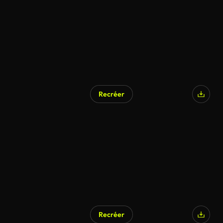
Recréer
Recréer