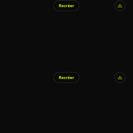
Recréer
Recréer