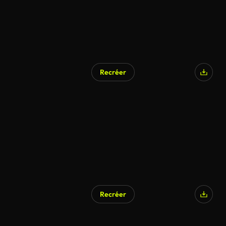
Recréer
Recréer