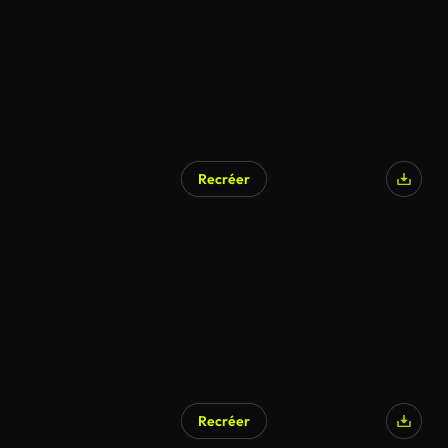
Recréer
Recréer