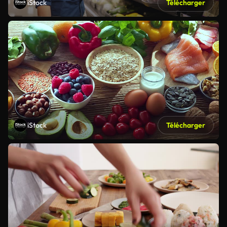
iStock
Télécharger
iStock
Télécharger