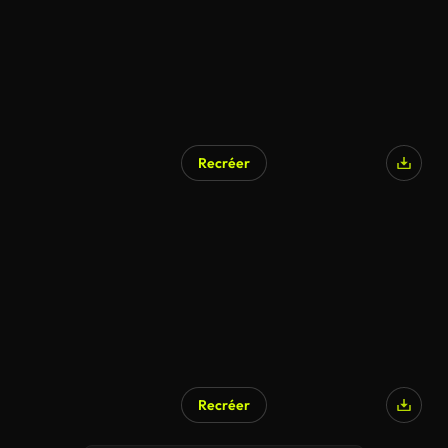
Recréer
Recréer