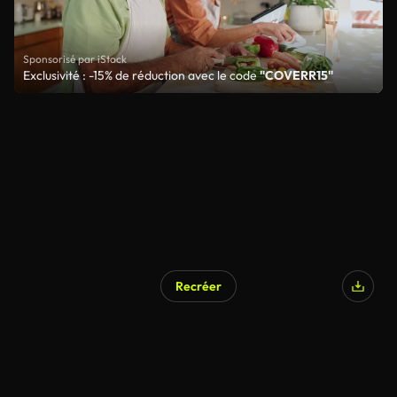
Sponsorisé par iStock
Exclusivité : -15% de réduction avec le code
"COVERR15"
Recréer