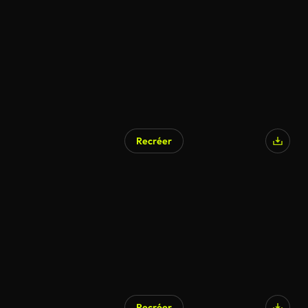
Recréer
Recréer