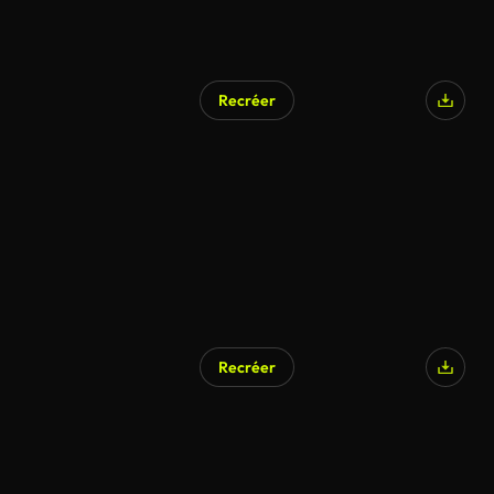
Recréer
Recréer