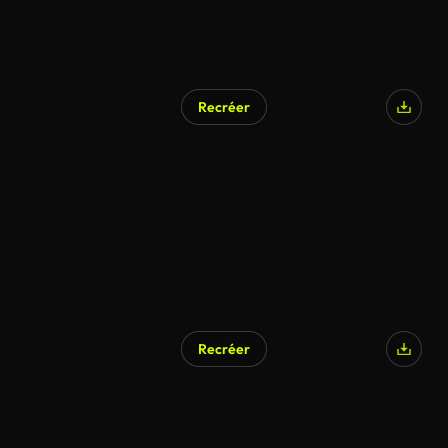
Recréer
Recréer