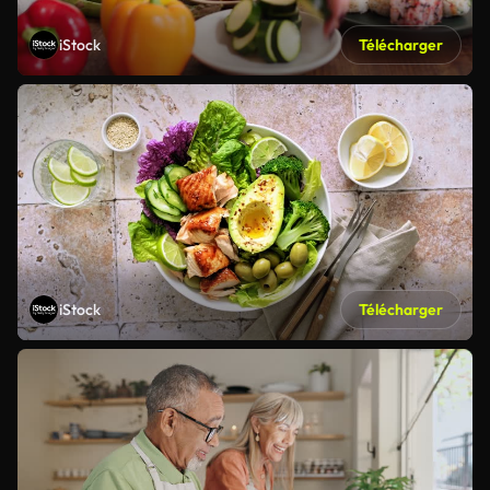
iStock
Télécharger
iStock
Télécharger