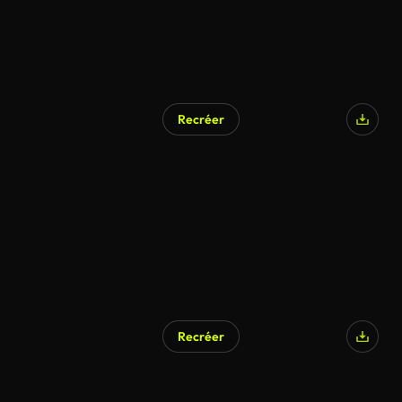
Recréer
Recréer