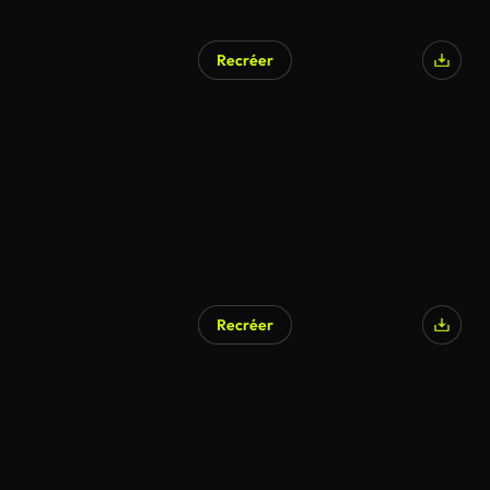
Recréer
Recréer