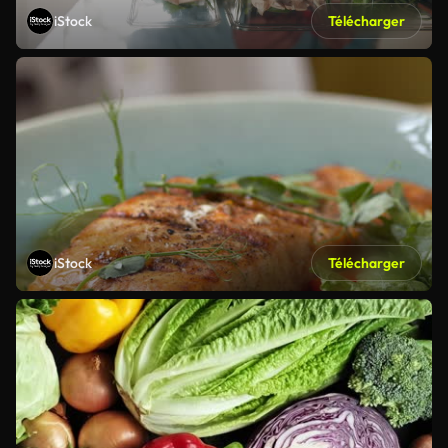
iStock
Télécharger
iStock
Télécharger