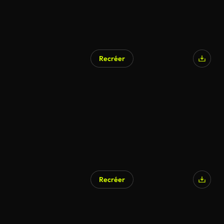
Recréer
Recréer