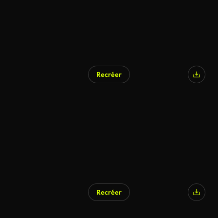
Recréer
Recréer