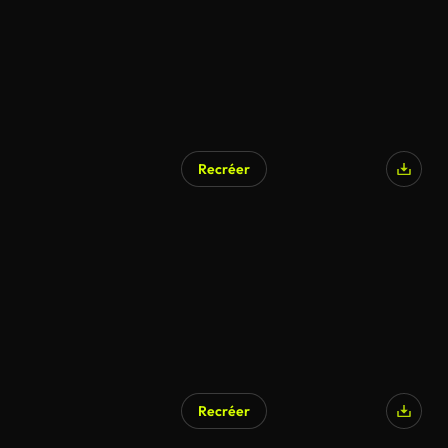
Recréer
Recréer