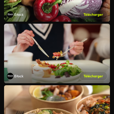
iStock
Télécharger
iStock
Télécharger