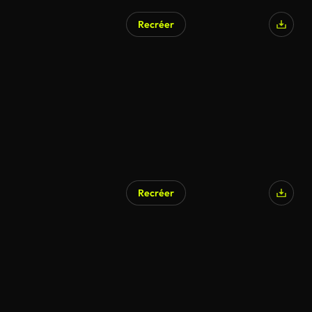
Recréer
Recréer