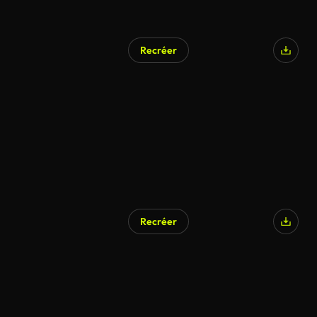
Recréer
Recréer