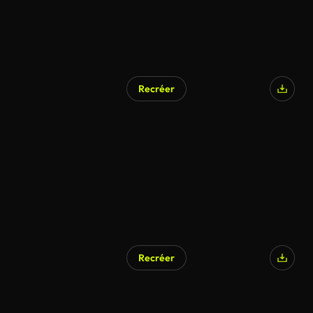
Recréer
Recréer