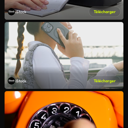
iStock
Télécharger
iStock
Télécharger