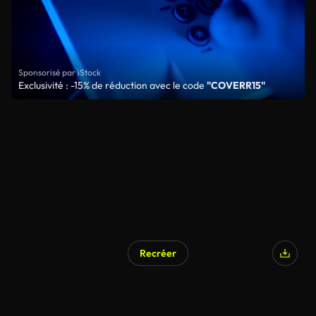
Sponsorisé par iStock
Exclusivité : -15% de réduction avec le code
"COVERR15"
Recréer