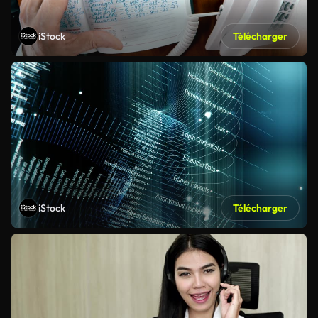
iStock
Télécharger
iStock
Télécharger