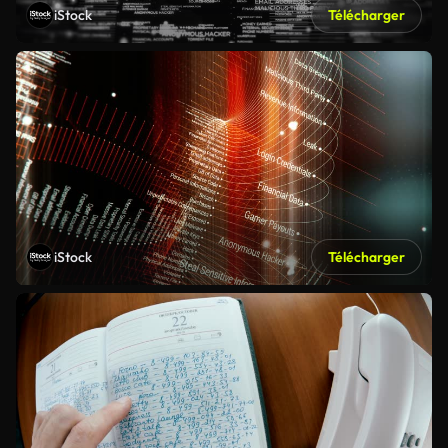
iStock
Télécharger
iStock
Télécharger