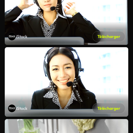
iStock
Télécharger
iStock
Télécharger