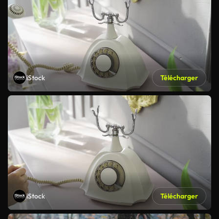
iStock
Télécharger
iStock
Télécharger