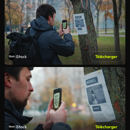
iStock
Télécharger
iStock
Télécharger