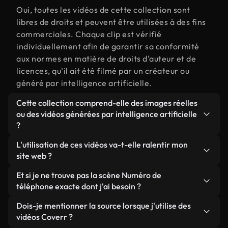
Oui, toutes les vidéos de cette collection sont
libres de droits et peuvent être utilisées à des fins
commerciales. Chaque clip est vérifié
individuellement afin de garantir sa conformité
aux normes en matière de droits d'auteur et de
licences, qu'il ait été filmé par un créateur ou
généré par intelligence artificielle.
Cette collection comprend-elle des images réelles
ou des vidéos générées par intelligence artificielle
?
Les deux. Il s'agit d'une bibliothèque hybride
L'utilisation de ces vidéos va-t-elle ralentir mon
composée de véritables images filmées par des
site web ?
humains et liées à Numéro de téléphone, ainsi que
Sauf si vous choisissez nos versions optimisées.
Et si je ne trouve pas la scène Numéro de
de vidéos générées par IA. Chaque vidéo est
Nous proposons des formats légers, prêts pour le
téléphone exacte dont j'ai besoin ?
clairement identifiée afin que vous sachiez
web et conçus pour une utilisation en arrière-plan :
toujours ce que vous utilisez.
Vous pouvez en créer une instantanément avec
Dois-je mentionner la source lorsque j'utilise des
ils conservent une qualité élevée tout en
Coverr AI Studio. Il vous suffit de décrire la scène,
vidéos Coverr ?
minimisant les temps de chargement et en
par exemple « Numéro de téléphone au coucher du