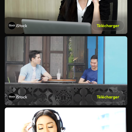
iStock
Télécharger
iStock
Télécharger