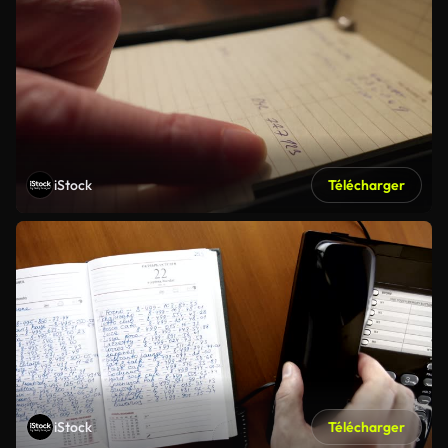
iStock
Télécharger
iStock
Télécharger