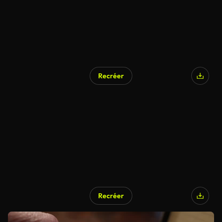
Recréer
Recréer