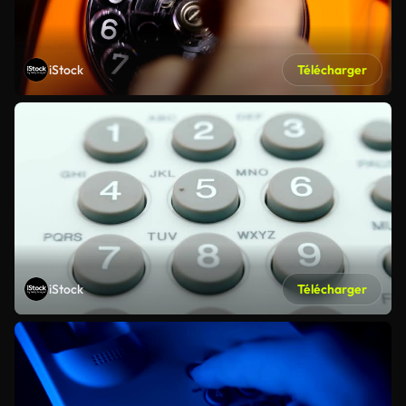
iStock
Télécharger
iStock
Télécharger